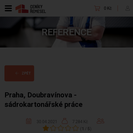
0 Kč
REFERENCE
ZPĚT
Praha, Doubravínova -
sádrokartonářské práce
30.04.2021
7 284 Kč
(
1
/
5
)