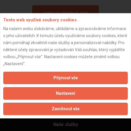
ZOBRAZIT PROFIL Č. 3483
Tento web využívá soubory cookies
Na našem webu získáváme, ukládáme a zpracováváme informace
o jeho uživatelích. K tomuto účelu využíváme soubory cookies, které
nám pomáhají zkvalitnit naše služby a personalizovat nabídky. Pro
některé účely zpracování je vyžadován Váš souhlas, který vyjádříte
Důležité informace
volbou „Přijmout vše“. Nastavení cookies můžete změnit volbou
„Nastavení“.
Naše firmy a řemeslníci
Zpracování a ochrana osobních údajů
Přijmout vše
Zásady pro používání souborů cookie
Obchodní podmínky (zprostředkování)
Nastavení
Obchodní podmínky (rozpočtování)
Reference
Zamítnout vše
Naše excelové tabulky online
Naše služby