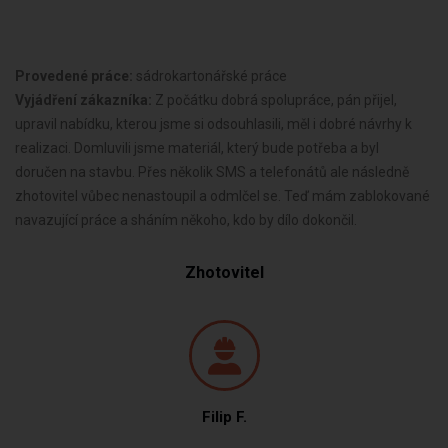
Provedené práce:
sádrokartonářské práce
Vyjádření zákazníka:
Z počátku dobrá spolupráce, pán přijel,
upravil nabídku, kterou jsme si odsouhlasili, měl i dobré návrhy k
realizaci. Domluvili jsme materiál, který bude potřeba a byl
doručen na stavbu. Přes několik SMS a telefonátů ale následně
zhotovitel vůbec nenastoupil a odmlčel se. Teď mám zablokované
navazující práce a sháním někoho, kdo by dílo dokončil.
Zhotovitel
Filip F.