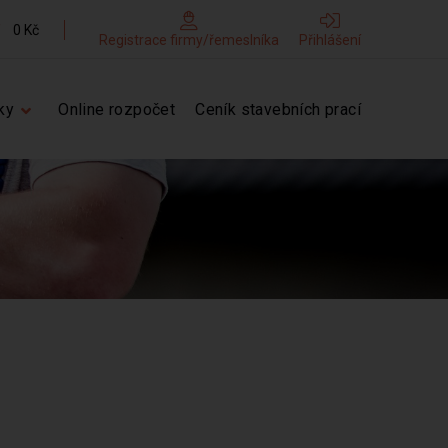
0 Kč
Registrace firmy/řemeslníka
Přihlášení
ky
Online rozpočet
Ceník stavebních prací