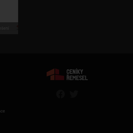
ešení
áce