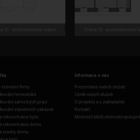
a 10 - architektonické řešení
Praha 10 - architektonické ř
žby
Informace o nás
o stavební firmy
Prezentace našich služeb
dkování řemeslníků
Ceník našich služeb
dkování samotných prací
O projektu a o zakladateli
dkování stavebních zakázek
Kontakt
a rekonstrukce bytu
Možnosti bližší obchodní spolupr
ka rekonstrukce domu
ka stavby domu
ukce bytů