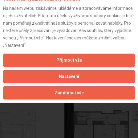
Na našem webu získáváme, ukládáme a zpracováváme informace
o jeho uživatelích. K tomuto účelu využíváme soubory cookies, které
nám pomáhají zkvalitnit naše služby a personalizovat nabídky. Pro
některé účely zpracování je vyžadován Váš souhlas, který vyjádříte
volbou „Přijmout vše“. Nastavení cookies můžete změnit volbou
„Nastavení“.
Přijmout vše
a 10 - architektonické řešení
Praha 10 - architektonické ř
Nastavení
Zamítnout vše