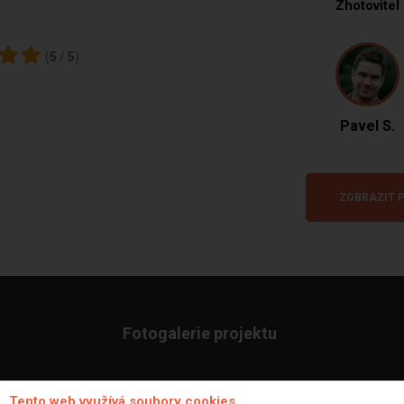
Zhotovitel
(
5
/
5
)
Pavel S.
ZOBRAZIT P
Fotogalerie projektu
Tento web využívá soubory cookies