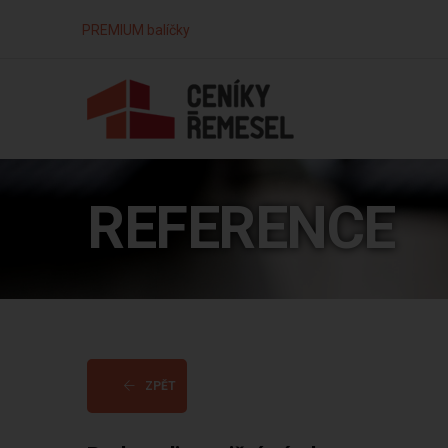
PREMIUM balíčky
REFERENCE
ZPĚT