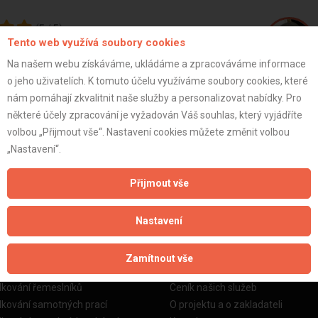
(
5
/
5
)
Tento web využívá soubory cookies
Na našem webu získáváme, ukládáme a zpracováváme informace
o jeho uživatelích. K tomuto účelu využíváme soubory cookies, které
Lukáš D.
nám pomáhají zkvalitnit naše služby a personalizovat nabídky. Pro
některé účely zpracování je vyžadován Váš souhlas, který vyjádříte
volbou „Přijmout vše“. Nastavení cookies můžete změnit volbou
ZOBRAZIT P
„Nastavení“.
Přijmout vše
Nastavení
žby
Informace o nás
Zamítnout vše
o stavební firmy
Prezentace našich služeb
dkování řemeslníků
Ceník našich služeb
dkování samotných prací
O projektu a o zakladateli