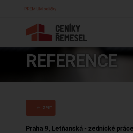
PREMIUM balíčky
REFERENCE
ZPĚT
Praha 9, Letňanská - zednické prác