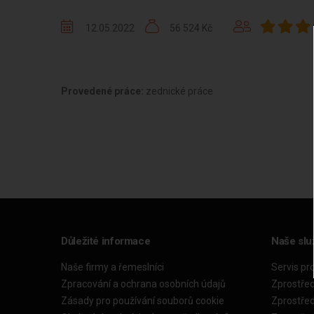
12.05.2022
56 524 Kč
Provedené práce:
zednické práce
Důležité informace
Naše slu
Naše firmy a řemeslníci
Servis pr
Zpracování a ochrana osobních údajů
Zprostře
Zásady pro používání souborů cookie
Zprostře