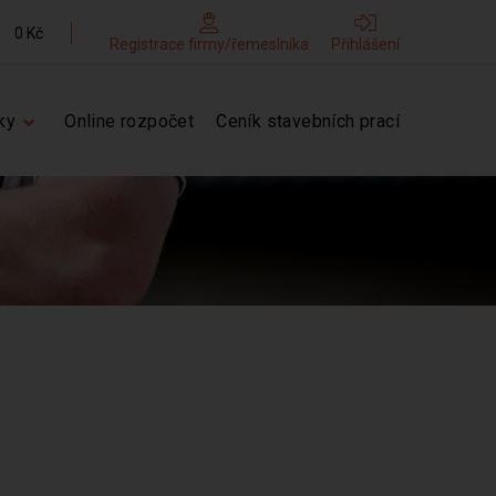
0 Kč
Registrace firmy/řemeslníka
Přihlášení
ky
Online rozpočet
Ceník stavebních prací