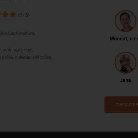
(
5
/
5
)
lici Nad Krocínkou.
Mondat, s.r.
e, zednické práce,
é práce, obkladačské práce,
Jana
ZOBRAZIT P