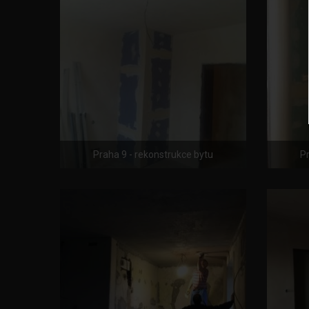
Praha 9 - rekonstrukce bytu
Pr