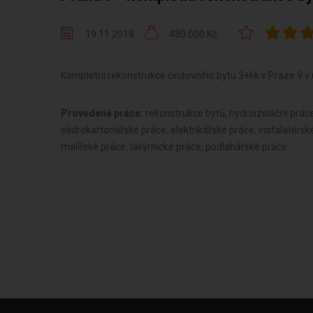
19.11.2018
480 000 Kč
Kompletní rekonstrukce činžovního bytu 3+kk v Praze 9 v u
Provedené práce:
rekonstrukce bytů, hydroizolační prác
sádrokartonářské práce, elektrikářské práce, instalatérsk
malířské práce, lakýrnické práce, podlahářské práce