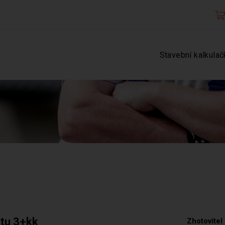
Stavební kalkulač
ytu 3+kk
Zhotovitel