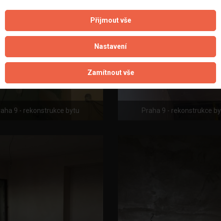
Přijmout vše
Nastavení
Zamítnout vše
aha 9 - rekonstrukce bytu
Praha 9 - rekonstrukce b