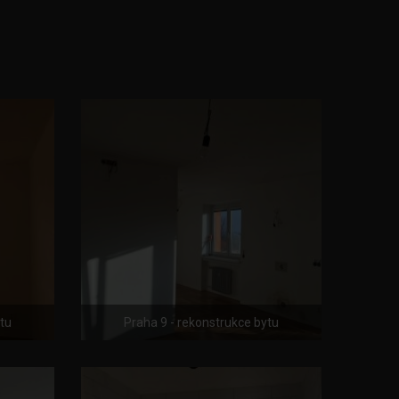
ytu
Praha 9 - rekonstrukce bytu