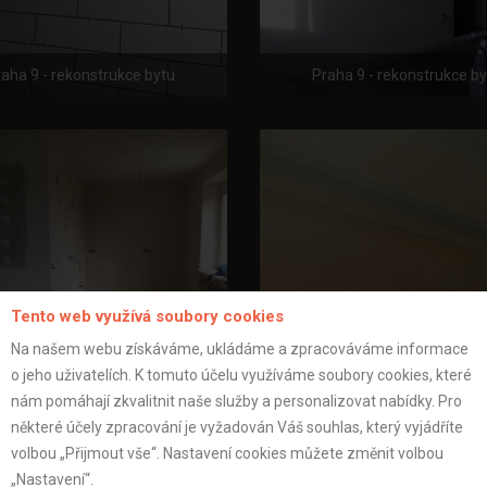
aha 9 - rekonstrukce bytu
Praha 9 - rekonstrukce b
Tento web využívá soubory cookies
Na našem webu získáváme, ukládáme a zpracováváme informace
o jeho uživatelích. K tomuto účelu využíváme soubory cookies, které
nám pomáhají zkvalitnit naše služby a personalizovat nabídky. Pro
aha 9 - rekonstrukce bytu
Praha 9 - rekonstrukce b
některé účely zpracování je vyžadován Váš souhlas, který vyjádříte
volbou „Přijmout vše“. Nastavení cookies můžete změnit volbou
„Nastavení“.