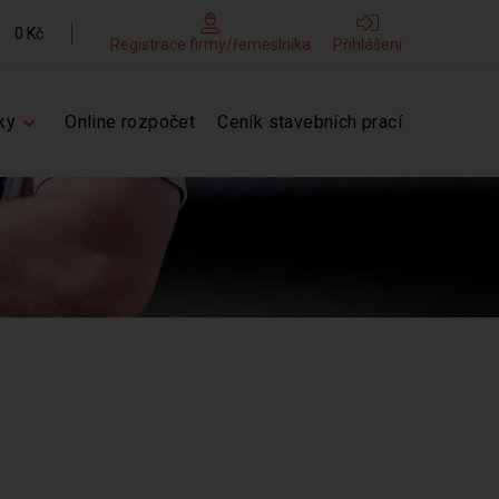
0 Kč
Registrace firmy/řemeslníka
Přihlášení
ky
Online rozpočet
Ceník stavebních prací