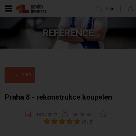
0 Kč
REFERENCE
ZPĚT
Praha 8 - rekonstrukce koupelen
18.07.2012
58 000 Kč
(
5
/
5
)