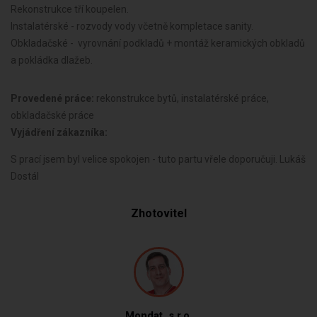
Rekonstrukce tří koupelen.
Instalatérské - rozvody vody včetně kompletace sanity.
Obkladačské - vyrovnání podkladů + montáž keramických obkladů
a pokládka dlažeb.
Provedené práce:
rekonstrukce bytů, instalatérské práce,
obkladačské práce
Vyjádření zákazníka:
S prací jsem byl velice spokojen - tuto partu vřele doporučuji. Lukáš
Dostál
Zhotovitel
Mondat, s.r.o.