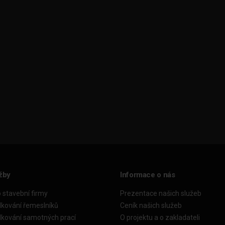
žby
Informace o nás
o stavební firmy
Prezentace našich služeb
dkování řemeslníků
Ceník našich služeb
dkování samotných prací
O projektu a o zakladateli