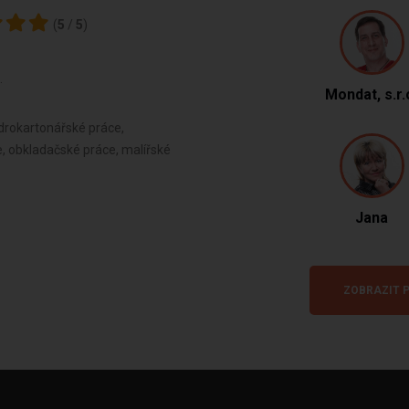
(
5
/
5
)
.
Mondat, s.r.
drokartonářské práce,
e, obkladačské práce, malířské
Jana
ZOBRAZIT P