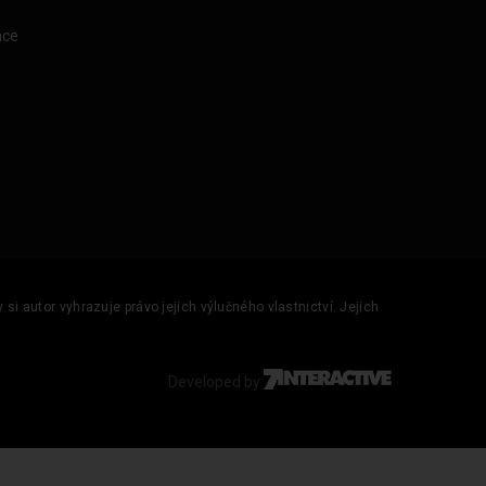
áce
si autor vyhrazuje právo jejich výlučného vlastnictví. Jejich
Developed by