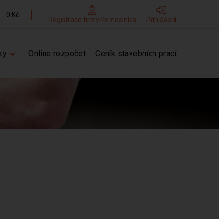
0 Kč
Registrace firmy/řemeslníka
Přihlášení
ky
Online rozpočet
Ceník stavebních prací