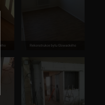
kého
Rekonstrukce bytu Glowackého