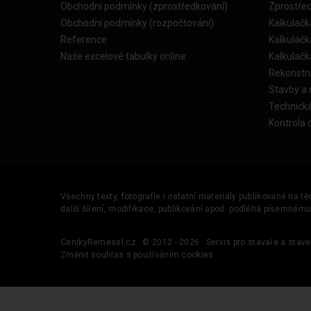
Obchodní podmínky (zprostředkování)
Zprostře
Obchodní podmínky (rozpočtování)
Kalkulačk
Reference
Kalkulač
Naše excelové tabulky online
Kalkulač
Rekonstr
Stavby a
Technick
Kontrola 
Všechny texty, fotografie i ostatní materiály publikované na t
další šíření, modifikace, publikování apod. podléhá písemném
CenikyRemesel.cz
© 2012 - 2026
Servis pro stavaře a stave
Změnit souhlas s používáním cookies