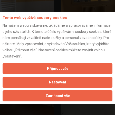
Tento web využívá soubory cookies
Na našem webu získáváme, ukládáme a zpracováváme informace
o jeho uživatelích. K tomuto účelu využíváme soubory cookies, které
nám pomáhají zkvalitnit naše služby a personalizovat nabídky. Pro
některé účely zpracování je vyžadován Váš souhlas, který vyjádříte
onstrukce bytu Glowackého
Rekonstrukce bytu Glowac
volbou „Přijmout vše“. Nastavení cookies můžete změnit volbou
„Nastavení“.
Přijmout vše
Nastavení
Zamítnout vše