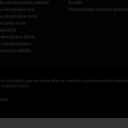
dkování stavebních zakázek
Kontakt
a rekonstrukce bytu
Možnosti bližší obchodní spolupr
ka rekonstrukce domu
ka stavby domu
ukce bytů
 rekonstrukce domů
á videokonzultace
cenových nabídek
ěchto stránkách jsou autorským dílem a v souladu s platnými právními předpisy 
u souhlasu autora.
bníky