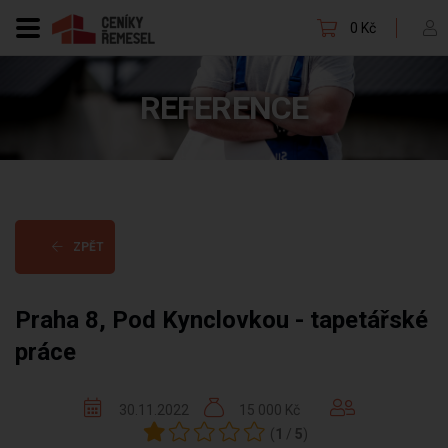
0 Kč
REFERENCE
ZPĚT
Praha 8, Pod Kynclovkou - tapetářské
práce
30.11.2022
15 000 Kč
(
1
/
5
)