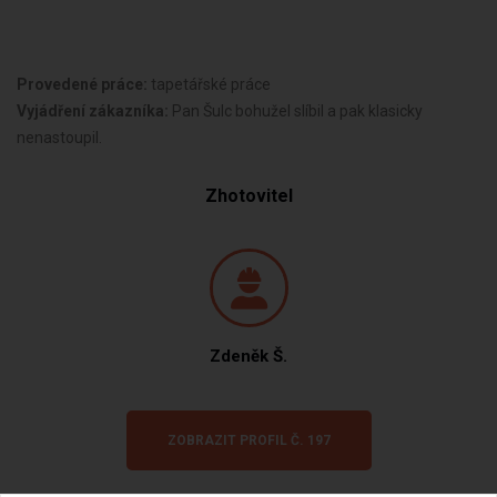
Provedené práce:
tapetářské práce
Vyjádření zákazníka:
Pan Šulc bohužel slíbil a pak klasicky
nenastoupil.
Zhotovitel
Zdeněk Š.
ZOBRAZIT PROFIL Č. 197