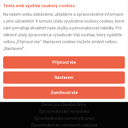
Tento web využívá soubory cookies
Na našem webu získáváme, ukládáme a zpracováváme informace
o jeho uživatelích. K tomuto účelu využíváme soubory cookies, které
Důležité informace
nám pomáhají zkvalitnit naše služby a personalizovat nabídky. Pro
některé účely zpracování je vyžadován Váš souhlas, který vyjádříte
Naše firmy a řemeslníci
volbou „Přijmout vše“. Nastavení cookies můžete změnit volbou
Zpracování a ochrana osobních údajů
„Nastavení“.
Zásady pro používání souborů cookie
Obchodní podmínky (zprostředkování)
Přijmout vše
Obchodní podmínky (rozpočtování)
Reference
Nastavení
Naše excelové tabulky online
Zamítnout vše
Naše služby
Servis pro stavební firmy
Zprostředkování řemeslníků
Zprostředkování samotných prací
Zprostředkování stavebních zakázek