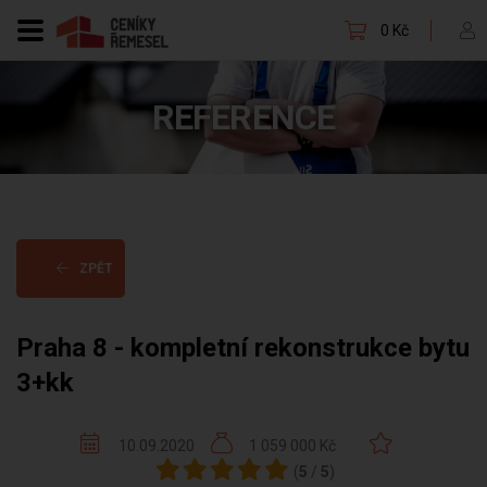
0 Kč
REFERENCE
ZPĚT
Praha 8 - kompletní rekonstrukce bytu
3+kk
10.09.2020
1 059 000 Kč
(
5
/
5
)