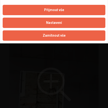
Přijmout vše
Nastavení
Zamítnout vše