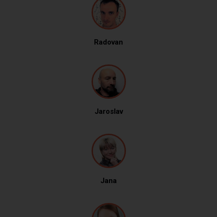
Radovan
Jaroslav
Jana