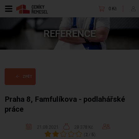
0 Kč
REFERENCE
ZPĚT
Praha 8, Famfulíkova - podlahářské
práce
21.08.2021
28 378 Kč
(
2
/
5
)