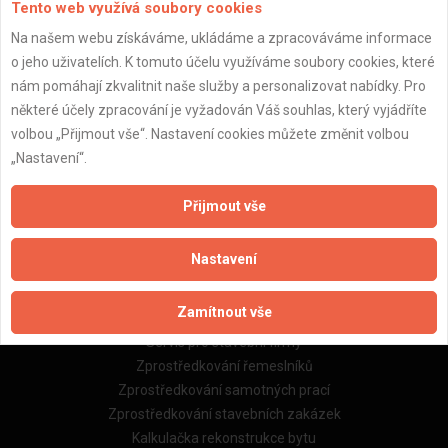
Tento web využívá soubory cookies
Na našem webu získáváme, ukládáme a zpracováváme informace
o jeho uživatelích. K tomuto účelu využíváme soubory cookies, které
Důležité informace
nám pomáhají zkvalitnit naše služby a personalizovat nabídky. Pro
Naše firmy a řemeslníci
některé účely zpracování je vyžadován Váš souhlas, který vyjádříte
Zpracování a ochrana osobních údajů
volbou „Přijmout vše“. Nastavení cookies můžete změnit volbou
Zásady pro používání souborů cookie
„Nastavení“.
Obchodní podmínky (zprostředkování)
Obchodní podmínky (rozpočtování)
Přijmout vše
Reference
Naše excelové tabulky online
Nastavení
Naše služby
Zamítnout vše
Servis pro stavební firmy
Zprostředkování řemeslníků
Zprostředkování samotných prací
Zprostředkování stavebních zakázek
Kalkulačka rekonstrukce bytu