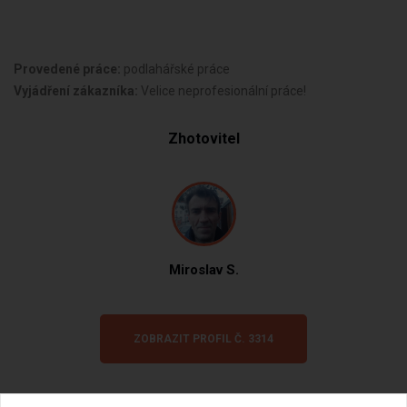
Provedené práce:
podlahářské práce
Vyjádření zákazníka:
Velice neprofesionální práce!
Zhotovitel
Miroslav S.
ZOBRAZIT PROFIL Č. 3314