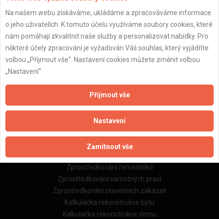
Na našem webu získáváme, ukládáme a zpracováváme informace
Důležité informace
o jeho uživatelích. K tomuto účelu využíváme soubory cookies, které
nám pomáhají zkvalitnit naše služby a personalizovat nabídky. Pro
Naše firmy a řemeslníci
některé účely zpracování je vyžadován Váš souhlas, který vyjádříte
Zpracování a ochrana osobních údajů
volbou „Přijmout vše“. Nastavení cookies můžete změnit volbou
Zásady pro používání souborů cookie
„Nastavení“.
Obchodní podmínky (zprostředkování)
Obchodní podmínky (rozpočtování)
Přijmout vše
Reference
Naše excelové tabulky online
Nastavení
Naše služby
Zamítnout vše
Servis pro stavební firmy
Zprostředkování řemeslníků
Zprostředkování samotných prací
Zprostředkování stavebních zakázek
Kalkulačka rekonstrukce bytu
Kalkulačka rekonstrukce domu