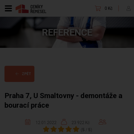
0 Kč
REFERENCE
ZPĚT
Praha 7, U Smaltovny - demontáže a
bourací práce
12.01.2022
23 922 Kč
(
5
/
5
)