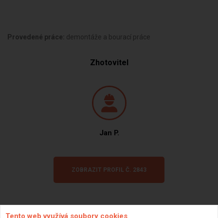
Provedené práce:
demontáže a bourací práce
Zhotovitel
Jan P.
ZOBRAZIT PROFIL Č. 2843
Tento web využívá soubory cookies