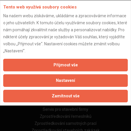
Tento web využívá soubory cookies
Na našem webu získáváme, ukládáme a zpracováváme informace
o jeho uživatelích. K tomuto účelu využíváme soubory cookies, které
nám pomáhají zkvalitnit naše služby a personalizovat nabídky. Pro
Důležité informace
některé účely zpracování je vyžadován Váš souhlas, který vyjádříte
Naše firmy a řemeslníci
volbou „Přijmout vše“. Nastavení cookies můžete změnit volbou
Zpracování a ochrana osobních údajů
„Nastavení“.
Zásady pro používání souborů cookie
Obchodní podmínky (zprostředkování)
Přijmout vše
Obchodní podmínky (rozpočtování)
Reference
Nastavení
Naše excelové tabulky online
Zamítnout vše
Naše služby
Servis pro stavební firmy
Zprostředkování řemeslníků
Zprostředkování samotných prací
Zprostředkování stavebních zakázek