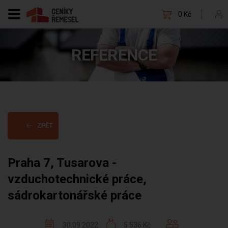
0 Kč
REFERENCE
ZPĚT
Praha 7, Tusarova -
vzduchotechnické práce,
sádrokartonářské práce
30.09.2022
5 536 Kč