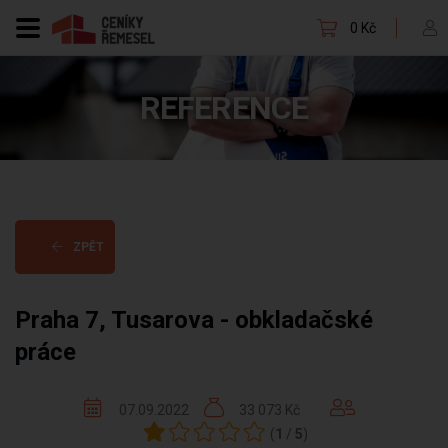
0 Kč
REFERENCE
ZPĚT
Praha 7, Tusarova - obkladačské
práce
07.09.2022
33 073 Kč
(
1
/
5
)