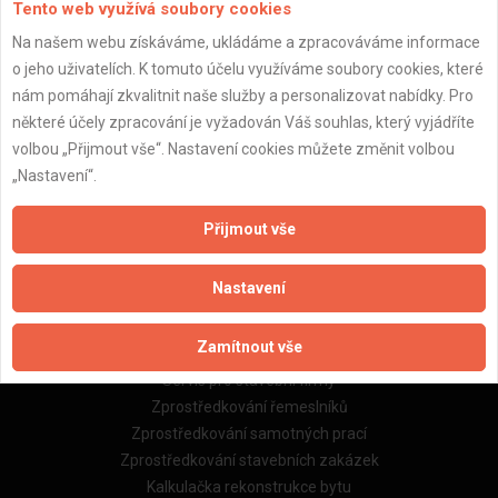
Tento web využívá soubory cookies
Na našem webu získáváme, ukládáme a zpracováváme informace
o jeho uživatelích. K tomuto účelu využíváme soubory cookies, které
Důležité informace
nám pomáhají zkvalitnit naše služby a personalizovat nabídky. Pro
Naše firmy a řemeslníci
některé účely zpracování je vyžadován Váš souhlas, který vyjádříte
Zpracování a ochrana osobních údajů
volbou „Přijmout vše“. Nastavení cookies můžete změnit volbou
Zásady pro používání souborů cookie
„Nastavení“.
Obchodní podmínky (zprostředkování)
Obchodní podmínky (rozpočtování)
Přijmout vše
Reference
Naše excelové tabulky online
Nastavení
Naše služby
Zamítnout vše
Servis pro stavební firmy
Zprostředkování řemeslníků
Zprostředkování samotných prací
Zprostředkování stavebních zakázek
Kalkulačka rekonstrukce bytu