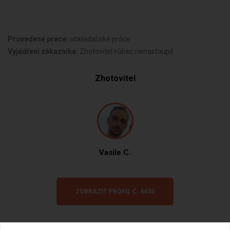
Provedené práce:
obkladačské práce
Vyjádření zákazníka:
Zhotovitel vůbec nenastoupil.
Zhotovitel
Vasile C.
ZOBRAZIT PROFIL Č. 4435