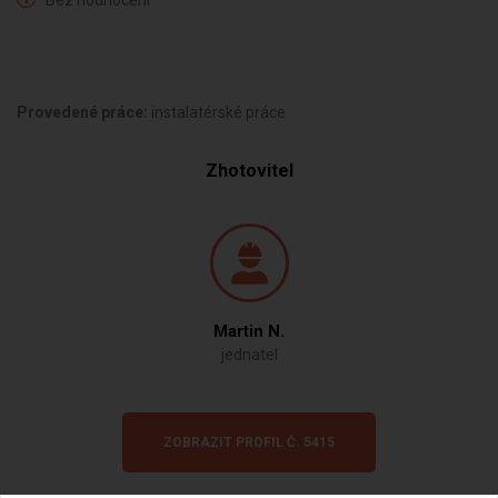
Bez hodnocení
Provedené práce:
instalatérské práce
Zhotovitel
Martin N.
jednatel
ZOBRAZIT PROFIL Č. 5415