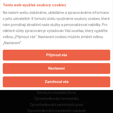
Tento web využívá soubory cookies
Na našem webu získáváme, ukládáme a zpracováváme informace
o jeho uživatelích. K tomuto účelu využíváme soubory cookies, které
Důležité informace
nám pomáhají zkvalitnit naše služby a personalizovat nabídky. Pro
některé účely zpracování je vyžadován Váš souhlas, který vyjádříte
Naše firmy a řemeslníci
volbou „Přijmout vše“. Nastavení cookies můžete změnit volbou
Zpracování a ochrana osobních údajů
„Nastavení“.
Zásady pro používání souborů cookie
Obchodní podmínky (zprostředkování)
Přijmout vše
Obchodní podmínky (rozpočtování)
Reference
Nastavení
Naše excelové tabulky online
Zamítnout vše
Naše služby
Servis pro stavební firmy
Zprostředkování řemeslníků
Zprostředkování samotných prací
Zprostředkování stavebních zakázek