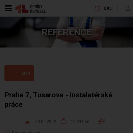
0 Kč
REFERENCE
ZPĚT
Praha 7, Tusarova - instalatérské
práce
30.09.2022
14 241 Kč