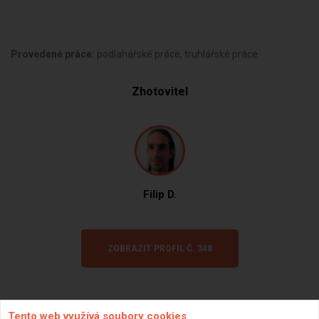
Provedené práce:
podlahářské práce, truhlářské práce
Zhotovitel
Filip D.
ZOBRAZIT PROFIL Č. 348
Tento web využívá soubory cookies