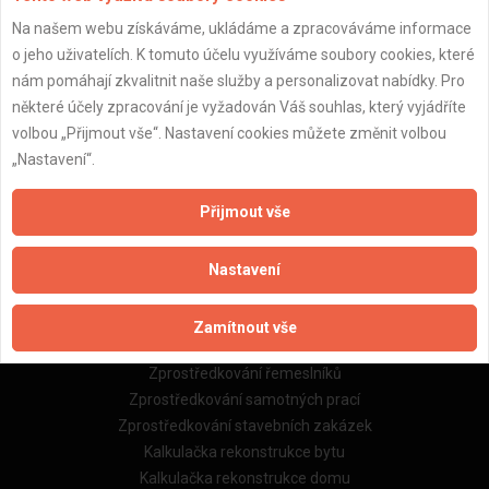
Na našem webu získáváme, ukládáme a zpracováváme informace
Důležité informace
o jeho uživatelích. K tomuto účelu využíváme soubory cookies, které
nám pomáhají zkvalitnit naše služby a personalizovat nabídky. Pro
Naše firmy a řemeslníci
některé účely zpracování je vyžadován Váš souhlas, který vyjádříte
Zpracování a ochrana osobních údajů
volbou „Přijmout vše“. Nastavení cookies můžete změnit volbou
Zásady pro používání souborů cookie
„Nastavení“.
Obchodní podmínky (zprostředkování)
Obchodní podmínky (rozpočtování)
Přijmout vše
Reference
Naše excelové tabulky online
Nastavení
Naše služby
Zamítnout vše
Servis pro stavební firmy
Zprostředkování řemeslníků
Zprostředkování samotných prací
Zprostředkování stavebních zakázek
Kalkulačka rekonstrukce bytu
Kalkulačka rekonstrukce domu