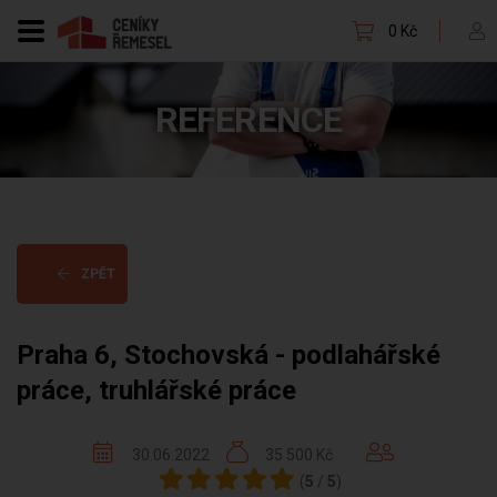
0 Kč
REFERENCE
ZPĚT
Praha 6, Stochovská - podlahářské
práce, truhlářské práce
30.06.2022
35 500 Kč
(
5
/
5
)