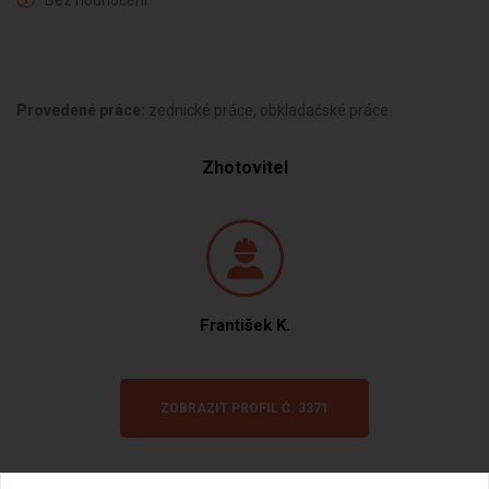
Bez hodnocení
Provedené práce:
zednické práce, obkladačské práce
Zhotovitel
František K.
ZOBRAZIT PROFIL Č. 3371