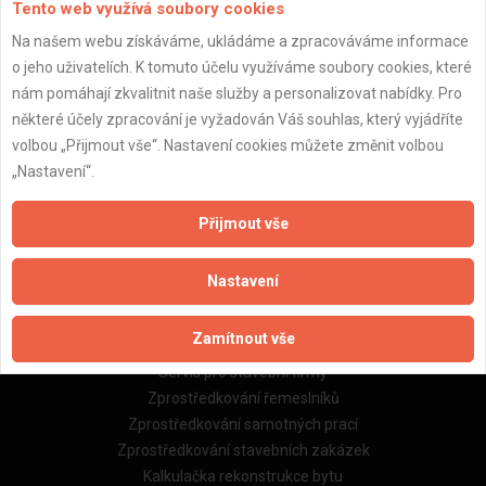
Tento web využívá soubory cookies
Na našem webu získáváme, ukládáme a zpracováváme informace
o jeho uživatelích. K tomuto účelu využíváme soubory cookies, které
Důležité informace
nám pomáhají zkvalitnit naše služby a personalizovat nabídky. Pro
některé účely zpracování je vyžadován Váš souhlas, který vyjádříte
Naše firmy a řemeslníci
volbou „Přijmout vše“. Nastavení cookies můžete změnit volbou
Zpracování a ochrana osobních údajů
„Nastavení“.
Zásady pro používání souborů cookie
Obchodní podmínky (zprostředkování)
Obchodní podmínky (rozpočtování)
Přijmout vše
Reference
Naše excelové tabulky online
Nastavení
Naše služby
Zamítnout vše
Servis pro stavební firmy
Zprostředkování řemeslníků
Zprostředkování samotných prací
Zprostředkování stavebních zakázek
Kalkulačka rekonstrukce bytu