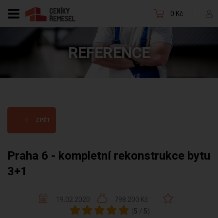
0 Kč
REFERENCE
ZPĚT
Praha 6 - kompletní rekonstrukce bytu
3+1
19.02.2020
798 200 Kč
(
5
/
5
)