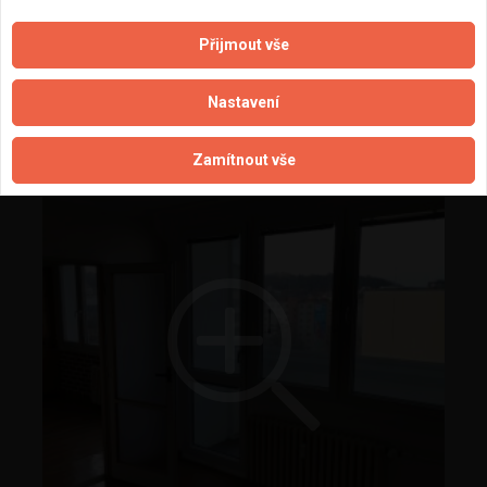
Přijmout vše
kompletní rekonstrukce bytu 3+1 - otopné těleso
Nastavení
Zamítnout vše