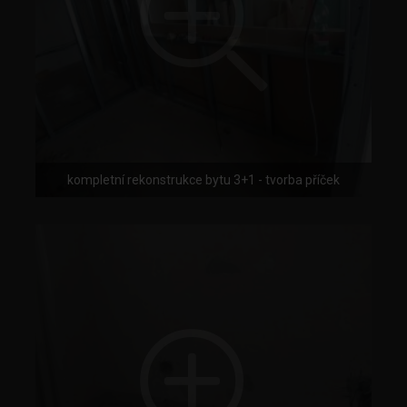
kompletní rekonstrukce bytu 3+1 - tvorba příček