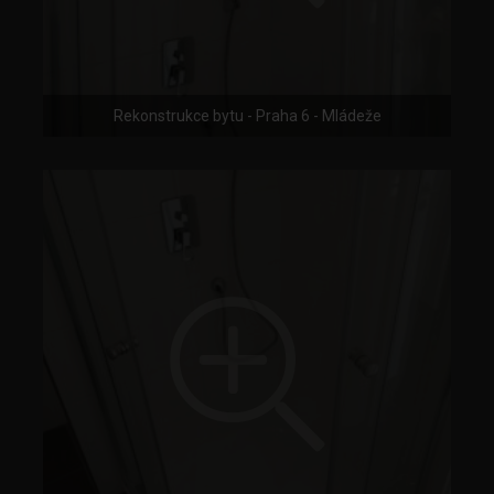
Rekonstrukce bytu - Praha 6 - Mládeže