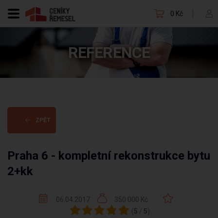
0 Kč
REFERENCE
ZPĚT
Praha 6 - kompletní rekonstrukce bytu
2+kk
06.04.2017
350 000 Kč
(
5
/
5
)