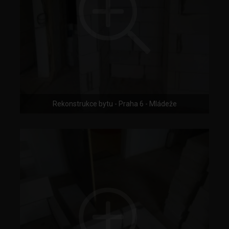
Rekonstrukce bytu - Praha 6 - Mládeže