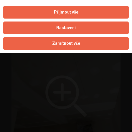
Přijmout vše
Rekonstrukce bytu - Praha 6 - Mládeže
Nastavení
Zamítnout vše