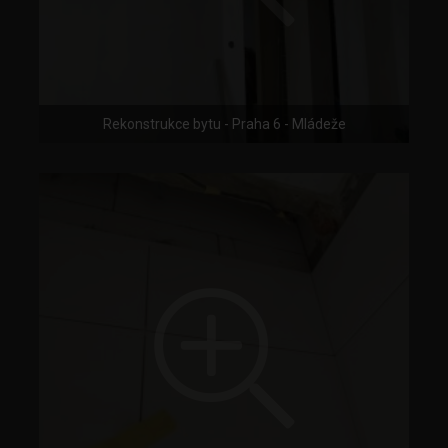
Rekonstrukce bytu - Praha 6 - Mládeže