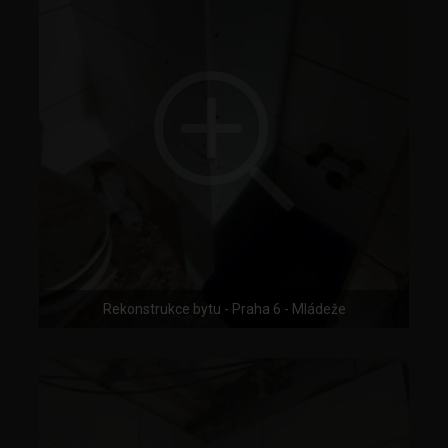
Rekonstrukce bytu - Praha 6 - Mládeže