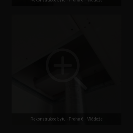
Rekonstrukce bytu - Praha 6 - Mládeže