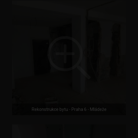
Rekonstrukce bytu - Praha 6 - Mládeže