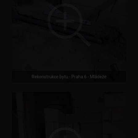
Rekonstrukce bytu - Praha 6 - Mládeže