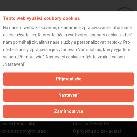
Tento web využívá soubory cookies
(
5
/
5
)
Na našem webu získáváme, ukládáme a zpracováváme informace
o jeho uživatelích. K tomuto účelu využíváme soubory cookies, které
Jaromír K.
nám pomáhají zkvalitnit naše služby a personalizovat nabídky. Pro
ráce, instalatérské práce
některé účely zpracování je vyžadován Váš souhlas, který vyjádříte
volbou „Přijmout vše“. Nastavení cookies můžete změnit volbou
ZOBRAZIT P
„Nastavení“.
Přijmout vše
Nastavení
žby
Informace o nás
Zamítnout vše
o stavební firmy
Prezentace našich služeb
dkování řemeslníků
Ceník našich služeb
dkování samotných prací
O projektu a o zakladateli