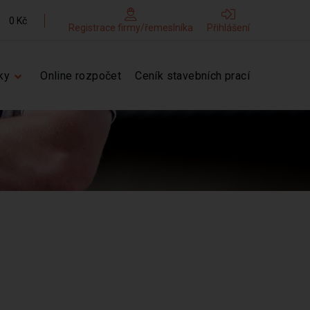
0 Kč
Registrace firmy/řemeslníka
Přihlášení
ky
Online rozpočet
Ceník stavebních prací