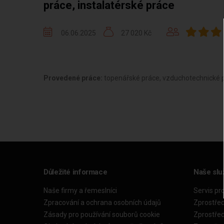
práce, instalatérské práce
06.06.2025
27 020 Kč
Provedené práce:
topenářské práce, vzduchotechnické p
Důležité informace
Naše slu
Naše firmy a řemeslníci
Servis pr
Zpracování a ochrana osobních údajů
Zprostře
Zásady pro používání souborů cookie
Zprostře