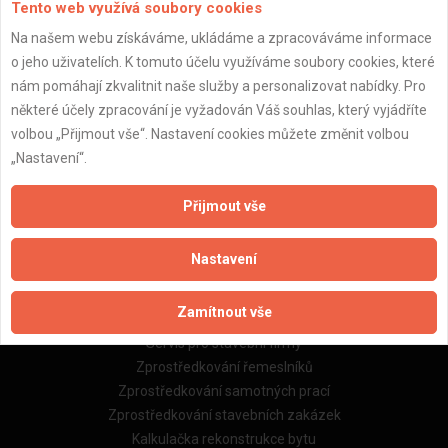
Tento web využívá soubory cookies
Na našem webu získáváme, ukládáme a zpracováváme informace
o jeho uživatelích. K tomuto účelu využíváme soubory cookies, které
Důležité informace
nám pomáhají zkvalitnit naše služby a personalizovat nabídky. Pro
některé účely zpracování je vyžadován Váš souhlas, který vyjádříte
Naše firmy a řemeslníci
volbou „Přijmout vše“. Nastavení cookies můžete změnit volbou
Zpracování a ochrana osobních údajů
„Nastavení“.
Zásady pro používání souborů cookie
Obchodní podmínky (zprostředkování)
Obchodní podmínky (rozpočtování)
Přijmout vše
Reference
Naše excelové tabulky online
Nastavení
Naše služby
Zamítnout vše
Servis pro stavební firmy
Zprostředkování řemeslníků
Zprostředkování samotných prací
Zprostředkování stavebních zakázek
Kalkulačka rekonstrukce bytu