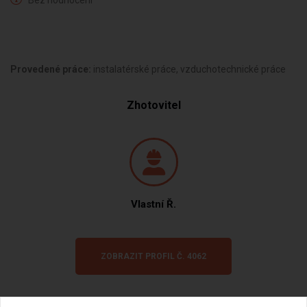
Bez hodnocení
Provedené práce:
instalatérské práce, vzduchotechnické práce
Zhotovitel
Vlastní Ř.
ZOBRAZIT PROFIL Č. 4062