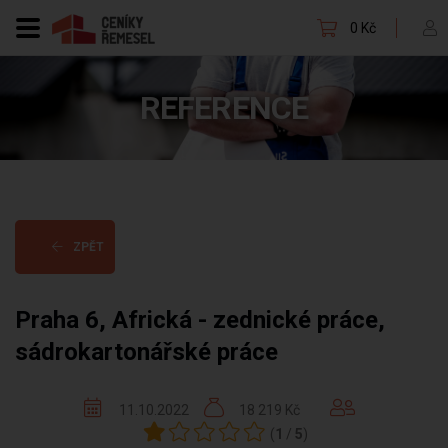
0 Kč
REFERENCE
ZPĚT
Praha 6, Africká - zednické práce,
sádrokartonářské práce
11.10.2022
18 219 Kč
(
1
/
5
)