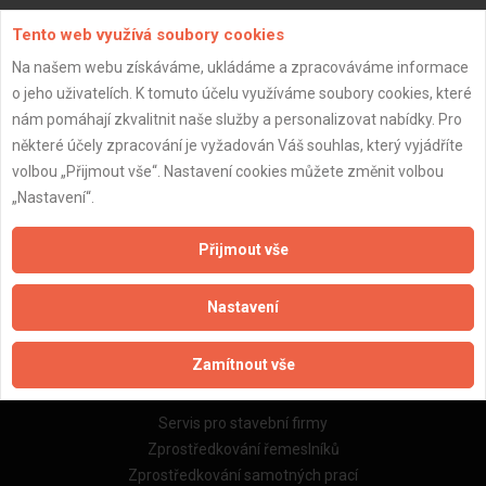
Tento web využívá soubory cookies
Na našem webu získáváme, ukládáme a zpracováváme informace
o jeho uživatelích. K tomuto účelu využíváme soubory cookies, které
nám pomáhají zkvalitnit naše služby a personalizovat nabídky. Pro
Důležité informace
některé účely zpracování je vyžadován Váš souhlas, který vyjádříte
Naše firmy a řemeslníci
volbou „Přijmout vše“. Nastavení cookies můžete změnit volbou
Zpracování a ochrana osobních údajů
„Nastavení“.
Zásady pro používání souborů cookie
Obchodní podmínky (zprostředkování)
Přijmout vše
Obchodní podmínky (rozpočtování)
Reference
Nastavení
Naše excelové tabulky online
Zamítnout vše
Naše služby
Servis pro stavební firmy
Zprostředkování řemeslníků
Zprostředkování samotných prací