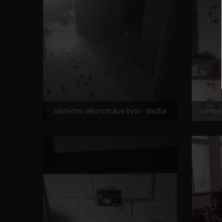
částečná rekonstrukce bytu - dlažba
částeč