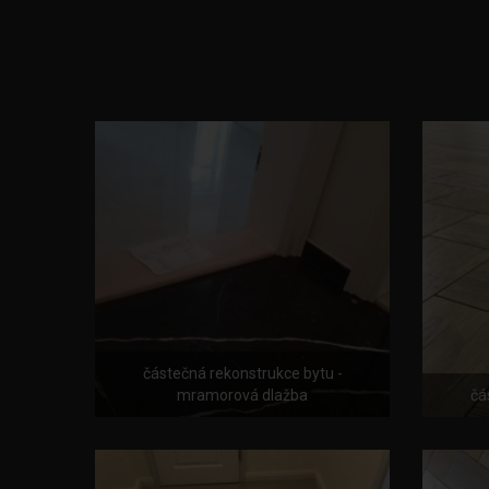
částečná rekonstrukce bytu -
mramorová dlažba
čá