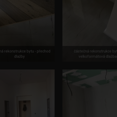
ná rekonstrukce bytu - přechod
částečná rekonstrukce byt
dlažby
velkoformátová dlažba