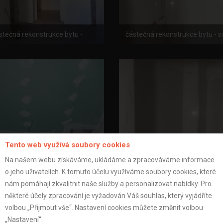
stečná rekonstrukce bytu -
částečná rekonstrukce bytu - s
Tento web využívá soubory cookies
Na našem webu získáváme, ukládáme a zpracováváme informace
o jeho uživatelích. K tomuto účelu využíváme soubory cookies, které
ečná rekonstrukce bytu - sdk
nám pomáhají zkvalitnit naše služby a personalizovat nabídky. Pro
podhled
částečná rekonstrukce bytu - 
některé účely zpracování je vyžadován Váš souhlas, který vyjádříte
volbou „Přijmout vše“. Nastavení cookies můžete změnit volbou
„Nastavení“.