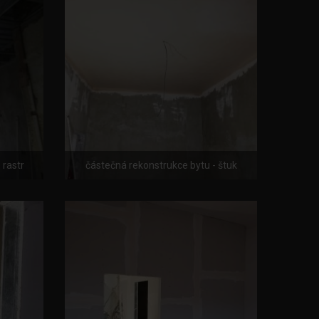
 rastr
částečná rekonstrukce bytu - štuk