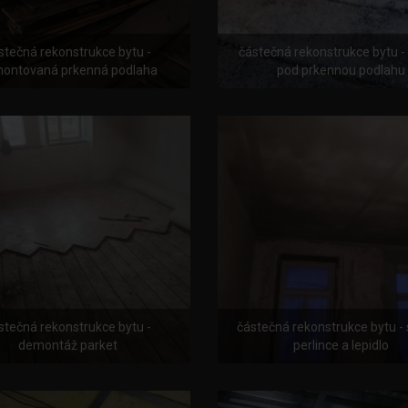
stečná rekonstrukce bytu -
částečná rekonstrukce bytu -
ontovaná prkenná podlaha
pod prkennou podlahu
stečná rekonstrukce bytu -
částečná rekonstrukce bytu - 
demontáž parket
perlince a lepidlo