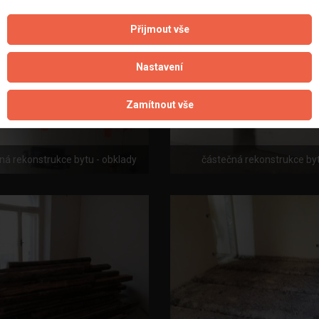
Přijmout vše
Nastavení
Zamítnout vše
ná rekonstrukce bytu - obklady
částečná rekonstrukce byt