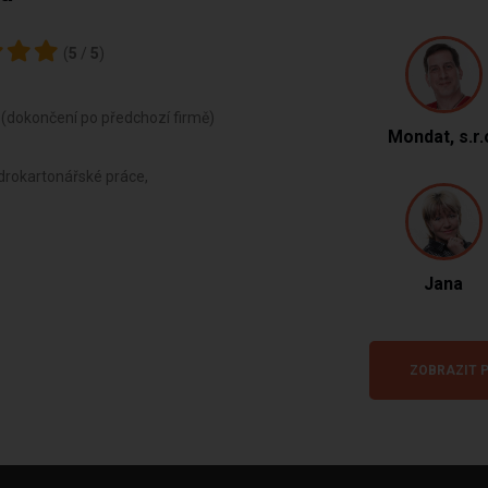
(
5
/
5
)
 (dokončení po předchozí firmě)
Mondat, s.r.
drokartonářské práce,
Jana
ZOBRAZIT P