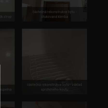
částečná rekonstrukce bytu -
dk strop
štukovaná klenba
částečná rekonstrukce bytu - základ
koupelna
sprchového koutu