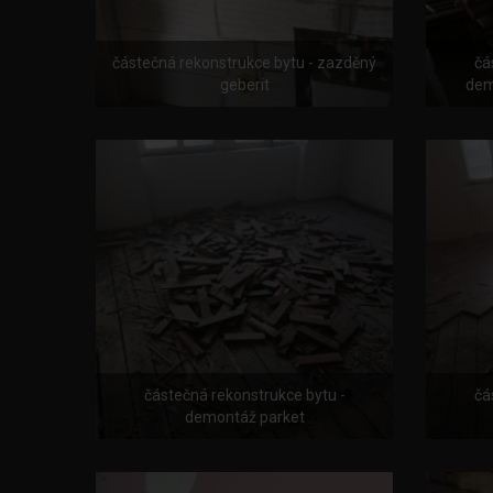
částečná rekonstrukce bytu - zazděný
čá
geberit
dem
částečná rekonstrukce bytu -
čá
demontáž parket