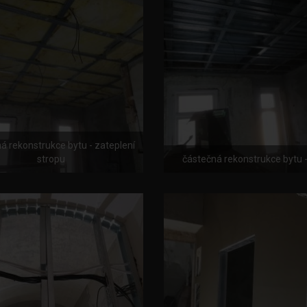
á rekonstrukce bytu - zateplení
stropu
částečná rekonstrukce bytu -