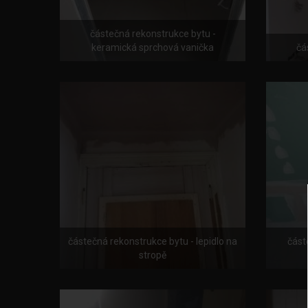
částečná rekonstrukce bytu -
keramická sprchová vanička
čá
částečná rekonstrukce bytu - lepidlo na
část
stropě