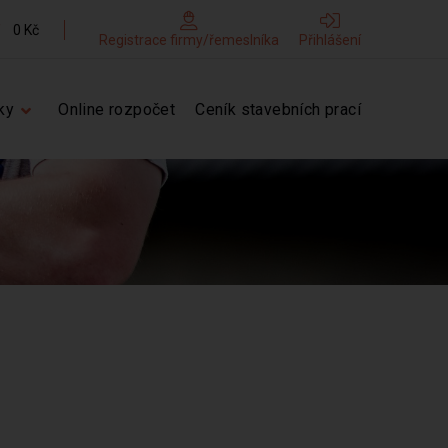
0 Kč
Registrace firmy/řemeslníka
Přihlášení
ky
Online rozpočet
Ceník stavebních prací