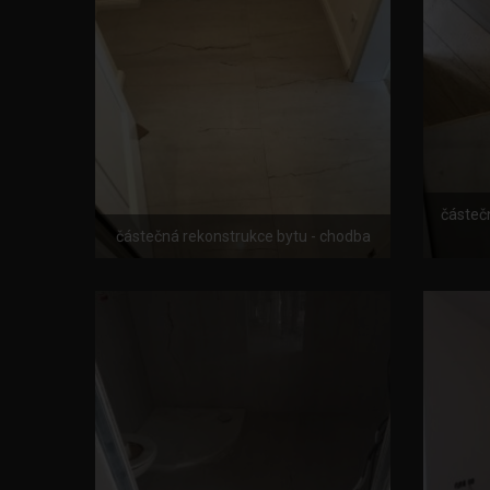
částeč
částečná rekonstrukce bytu - chodba