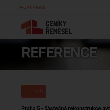
PREMIUM balíčky
REFERENCE
ZPĚT
Praha 5 - částečná rekonstrukce by