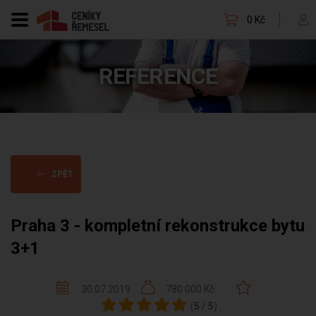
0 Kč
REFERENCE
ZPĚT
Praha 3 - kompletní rekonstrukce bytu
3+1
30.07.2019
780 000 Kč
(
5
/
5
)