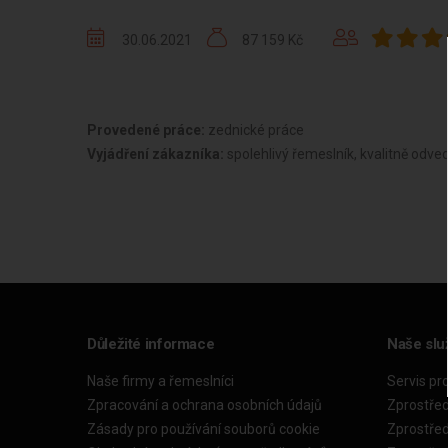
30.06.2021
87 159 Kč
Provedené práce:
zednické práce
Vyjádření zákazníka:
spolehlivý řemeslník, kvalitně odv
Důležité informace
Naše slu
Naše firmy a řemeslníci
Servis pr
Zpracování a ochrana osobních údajů
Zprostře
Zásady pro používání souborů cookie
Zprostře