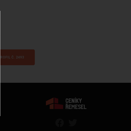
.
ROFIL Č. 2493