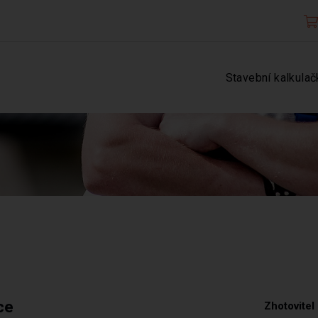
Stavební kalkulač
ce
Zhotovitel