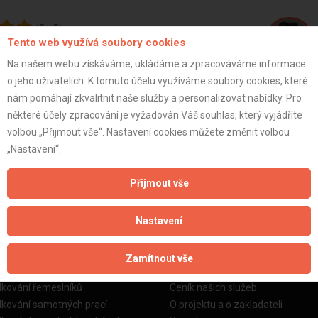
(
5
/
5
)
Tento web využívá soubory cookies
Na našem webu získáváme, ukládáme a zpracováváme informace
o jeho uživatelích. K tomuto účelu využíváme soubory cookies, které
Břetislav K
nám pomáhají zkvalitnit naše služby a personalizovat nabídky. Pro
edená práce. Výborná komunikace.
některé účely zpracování je vyžadován Váš souhlas, který vyjádříte
volbou „Přijmout vše“. Nastavení cookies můžete změnit volbou
ZOBRAZIT P
„Nastavení“.
Přijmout vše
Nastavení
žby
Informace o nás
Zamítnout vše
o stavební firmy
Prezentace našich služeb
dkování řemeslníků
Ceník našich služeb
dkování samotných prací
O projektu a o zakladateli