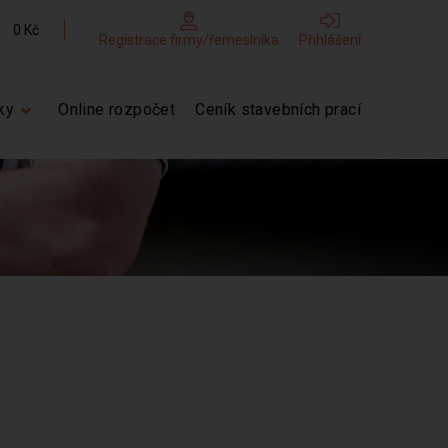
0 Kč
Registrace firmy/řemeslníka
Přihlášení
ky
Online rozpočet
Ceník stavebních prací