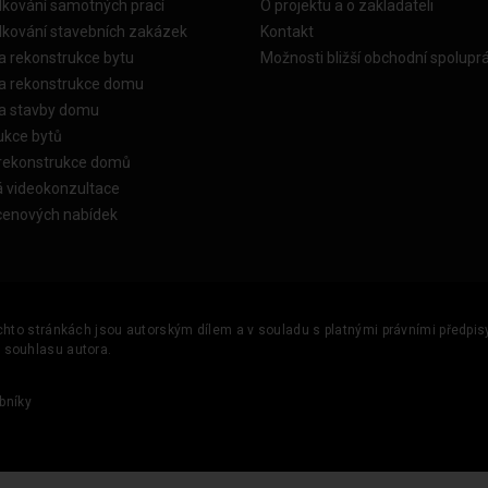
dkování samotných prací
O projektu a o zakladateli
dkování stavebních zakázek
Kontakt
a rekonstrukce bytu
Možnosti bližší obchodní spolupr
ka rekonstrukce domu
ka stavby domu
ukce bytů
 rekonstrukce domů
á videokonzultace
cenových nabídek
ěchto stránkách jsou autorským dílem a v souladu s platnými právními předpisy 
u souhlasu autora.
bníky