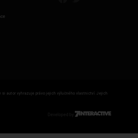
áce
si autor vyhrazuje právo jejich výlučného vlastnictví. Jejich
Developed by