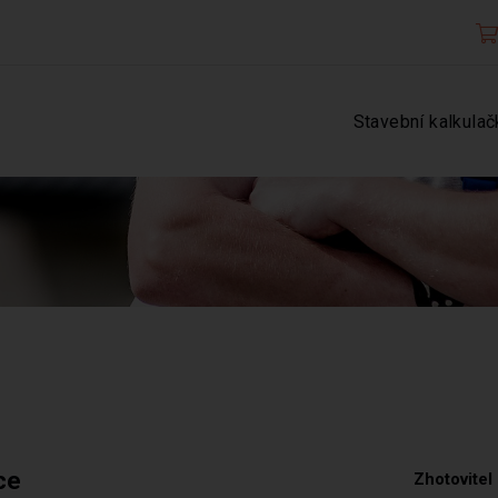
Stavební kalkulač
ce
Zhotovitel