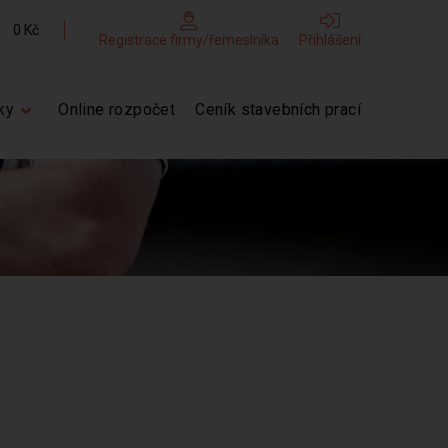
0 Kč
Registrace firmy/řemeslníka
Přihlášení
ky
Online rozpočet
Ceník stavebních prací