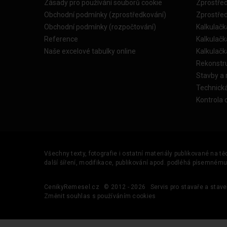
Zásady pro používání souborů cookie
Zprostře
Obchodní podmínky (zprostředkování)
Zprostře
Obchodní podmínky (rozpočtování)
Kalkulačk
Reference
Kalkulač
Naše excelové tabulky online
Kalkulač
Rekonstr
Stavby a
Technick
Kontrola 
Všechny texty, fotografie i ostatní materiály publikované na t
další šíření, modifikace, publikování apod. podléhá písemném
CenikyRemesel.cz
© 2012 - 2026
Servis pro stavaře a stave
Změnit souhlas s používáním cookies