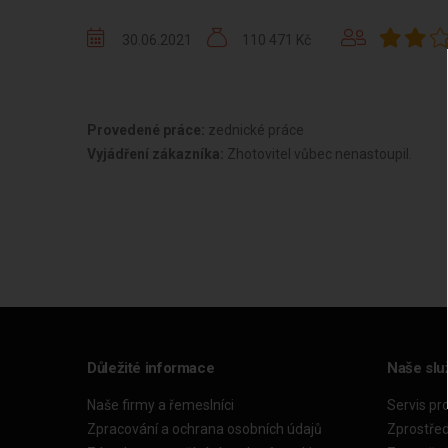
30.06.2021
110 471 Kč
Provedené práce:
zednické práce
Vyjádření zákazníka:
Zhotovitel vůbec nenastoupil.
Důležité informace
Naše slu
Naše firmy a řemeslníci
Servis pr
Zpracování a ochrana osobních údajů
Zprostře