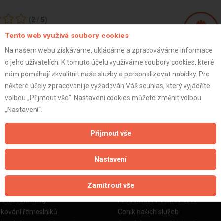
(
2
/
5
)
Tento web využívá soubory cookies
Na našem webu získáváme, ukládáme a zpracováváme informace
Jakub Š.
o jeho uživatelích. K tomuto účelu využíváme soubory cookies, které
jednatel
nám pomáhají zkvalitnit naše služby a personalizovat nabídky. Pro
některé účely zpracování je vyžadován Váš souhlas, který vyjádříte
volbou „Přijmout vše“. Nastavení cookies můžete změnit volbou
ZOBRAZIT P
„Nastavení“.
Přijmout vše
Nastavení
žby
Informace o nás
Zamítnout vše
o stavební firmy
Prezentace našich služeb
dkování řemeslníků
Ceník našich služeb