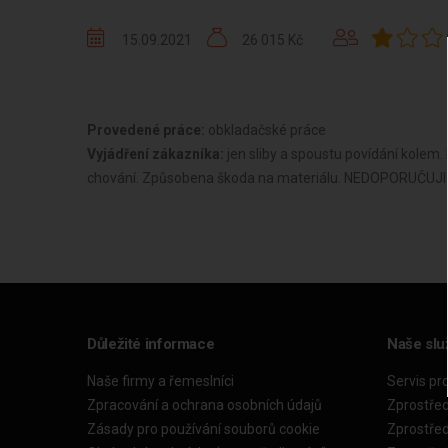
15.09.2021
26 015 Kč
Provedené práce:
obkladačské práce
Vyjádření zákazníka:
jen sliby a spoustu povídání kolem.
chování. Způsobena škoda na materiálu. NEDOPORUČUJI
Důležité informace
Naše slu
Naše firmy a řemeslníci
Servis pr
Zpracování a ochrana osobních údajů
Zprostře
Zásady pro používání souborů cookie
Zprostře