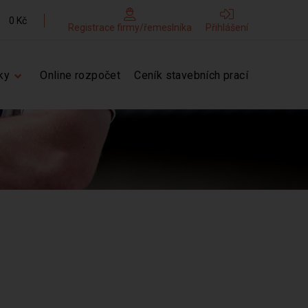
0 Kč
Registrace firmy/řemeslníka
Přihlášení
ky
Online rozpočet
Ceník stavebních prací