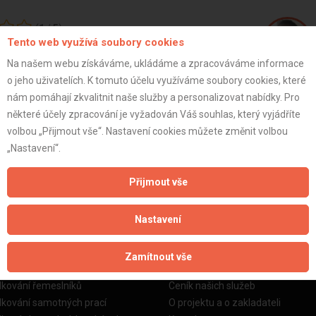
(
1
/
5
)
Tento web využívá soubory cookies
Na našem webu získáváme, ukládáme a zpracováváme informace
o jeho uživatelích. K tomuto účelu využíváme soubory cookies, které
Marek B.
nám pomáhají zkvalitnit naše služby a personalizovat nabídky. Pro
 Bez nářadí a profesionálního
některé účely zpracování je vyžadován Váš souhlas, který vyjádříte
.
volbou „Přijmout vše“. Nastavení cookies můžete změnit volbou
ZOBRAZIT P
„Nastavení“.
Přijmout vše
Nastavení
žby
Informace o nás
Zamítnout vše
o stavební firmy
Prezentace našich služeb
dkování řemeslníků
Ceník našich služeb
dkování samotných prací
O projektu a o zakladateli