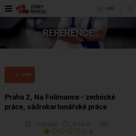
0 Kč
REFERENCE
ZPĚT
Praha 2, Na Folimance - zednické
práce, sádrokartonářské práce
10.02.2022
51 145 Kč
(
1
/
5
)