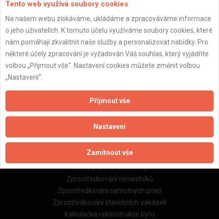
Tento web využívá soubory cookies
Na našem webu získáváme, ukládáme a zpracováváme informace
o jeho uživatelích. K tomuto účelu využíváme soubory cookies, které
Důležité informace
nám pomáhají zkvalitnit naše služby a personalizovat nabídky. Pro
Naše firmy a řemeslníci
některé účely zpracování je vyžadován Váš souhlas, který vyjádříte
Zpracování a ochrana osobních údajů
volbou „Přijmout vše“. Nastavení cookies můžete změnit volbou
Zásady pro používání souborů cookie
„Nastavení“.
Obchodní podmínky (zprostředkování)
Obchodní podmínky (rozpočtování)
Přijmout vše
Reference
Naše excelové tabulky online
Nastavení
Naše služby
Zamítnout vše
Servis pro stavební firmy
Zprostředkování řemeslníků
Zprostředkování samotných prací
Zprostředkování stavebních zakázek
Kalkulačka rekonstrukce bytu