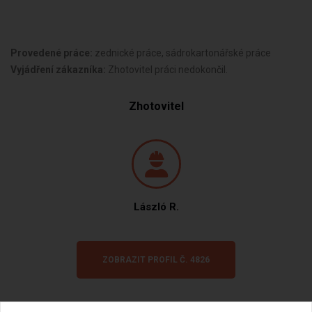
Provedené práce:
zednické práce, sádrokartonářské práce
Vyjádření zákazníka:
Zhotovitel práci nedokončil.
Zhotovitel
László R.
ZOBRAZIT PROFIL Č. 4826