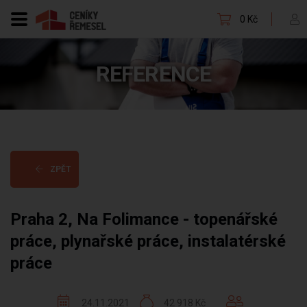
0 Kč
REFERENCE
ZPĚT
Praha 2, Na Folimance - topenářské
práce, plynařské práce, instalatérské
práce
24.11.2021
42 918 Kč