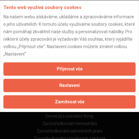
Tento web využívá soubory cookies
Na našem webu získáváme, ukládáme a zpracováváme informace
o jeho uživatelích. K tomuto účelu využíváme soubory cookies, které
nám pomáhají zkvalitnit naše služby a personalizovat nabídky. Pro
Důležité informace
některé účely zpracování je vyžadován Váš souhlas, který vyjádříte
Naše firmy a řemeslníci
volbou „Přijmout vše“. Nastavení cookies můžete změnit volbou
Zpracování a ochrana osobních údajů
„Nastavení“.
Zásady pro používání souborů cookie
Obchodní podmínky (zprostředkování)
Přijmout vše
Obchodní podmínky (rozpočtování)
Reference
Nastavení
Naše excelové tabulky online
Zamítnout vše
Naše služby
Servis pro stavební firmy
Zprostředkování řemeslníků
Zprostředkování samotných prací
Zprostředkování stavebních zakázek