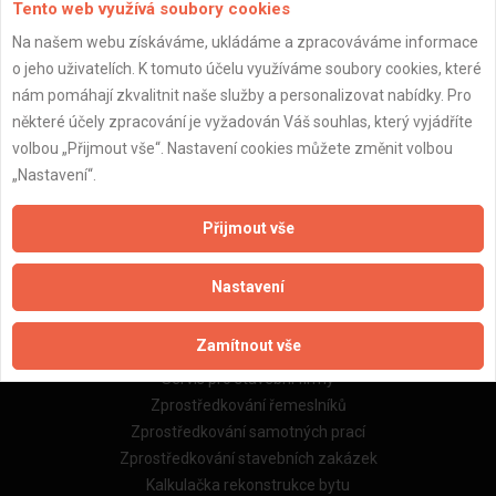
Tento web využívá soubory cookies
Na našem webu získáváme, ukládáme a zpracováváme informace
o jeho uživatelích. K tomuto účelu využíváme soubory cookies, které
Důležité informace
nám pomáhají zkvalitnit naše služby a personalizovat nabídky. Pro
Naše firmy a řemeslníci
některé účely zpracování je vyžadován Váš souhlas, který vyjádříte
Zpracování a ochrana osobních údajů
volbou „Přijmout vše“. Nastavení cookies můžete změnit volbou
Zásady pro používání souborů cookie
„Nastavení“.
Obchodní podmínky (zprostředkování)
Obchodní podmínky (rozpočtování)
Přijmout vše
Reference
Naše excelové tabulky online
Nastavení
Naše služby
Zamítnout vše
Servis pro stavební firmy
Zprostředkování řemeslníků
Zprostředkování samotných prací
Zprostředkování stavebních zakázek
Kalkulačka rekonstrukce bytu