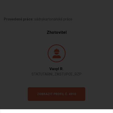
Provedené práce:
sádrokartonářské práce
Zhotovitel
Vasyl R.
STATUTARNI_ZASTUPCE_RZP
ZOBRAZIT PROFIL Č. 4910