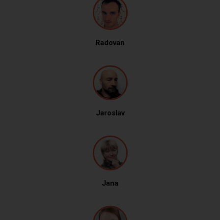
Radovan
Jaroslav
Jana