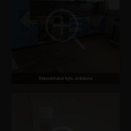
Rekonstrukce bytu Jiránkova