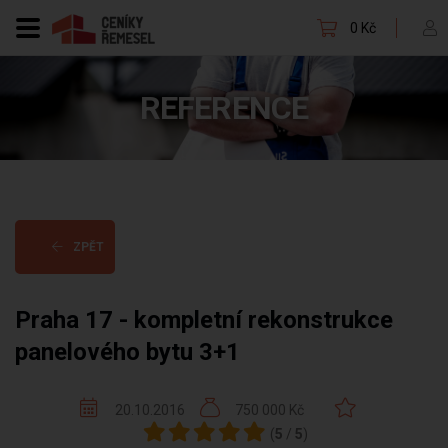
0 Kč
REFERENCE
ZPĚT
Praha 17 - kompletní rekonstrukce
panelového bytu 3+1
20.10.2016
750 000 Kč
(
5
/
5
)