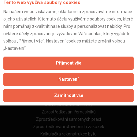
Tento web využívá soubory cookies
Na našem webu získáváme, ukládáme a zpracováváme informace
o jeho uživatelích. K tomuto účelu využíváme soubory cookies, které
Důležité informace
nám pomáhají zkvalitnit naše služby a personalizovat nabídky. Pro
Naše firmy a řemeslníci
některé účely zpracování je vyžadován Váš souhlas, který vyjádříte
Zpracování a ochrana osobních údajů
volbou „Přijmout vše“. Nastavení cookies můžete změnit volbou
Zásady pro používání souborů cookie
„Nastavení“.
Obchodní podmínky (zprostředkování)
Obchodní podmínky (rozpočtování)
Přijmout vše
Reference
Naše excelové tabulky online
Nastavení
Naše služby
Zamítnout vše
Servis pro stavební firmy
Zprostředkování řemeslníků
Zprostředkování samotných prací
Zprostředkování stavebních zakázek
Kalkulačka rekonstrukce bytu