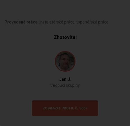
Provedené práce:
instalatérské práce, topenářské práce
Zhotovitel
Jan J.
Vedoucí skupiny
ZOBRAZIT PROFIL Č. 3667