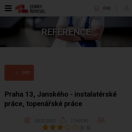
0 Kč
REFERENCE
ZPĚT
Praha 13, Janského - instalatérské
práce, topenářské práce
24.02.2022
17 692 Kč
(
3
/
5
)