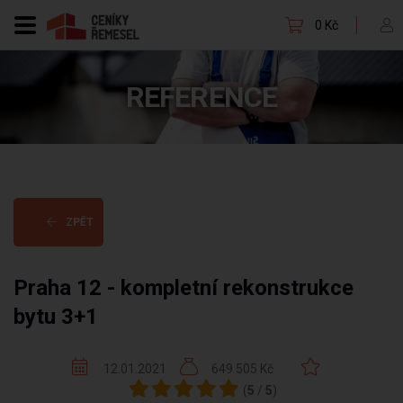
0 Kč
REFERENCE
ZPĚT
Praha 12 - kompletní rekonstrukce
bytu 3+1
12.01.2021
649 505 Kč
(
5
/
5
)