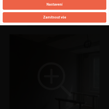
Nastavení
Zamítnout vše
Praha 12 - rekonstrukce bytu