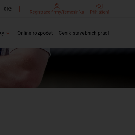
0 Kč
Registrace firmy/řemeslníka
Přihlášení
ky
Online rozpočet
Ceník stavebních prací