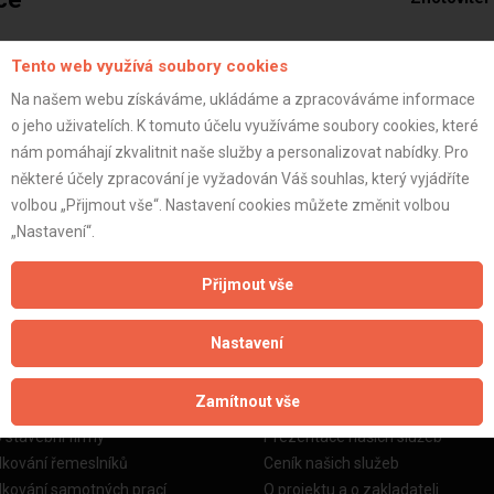
(
1
/
5
)
Tento web využívá soubory cookies
Na našem webu získáváme, ukládáme a zpracováváme informace
o jeho uživatelích. K tomuto účelu využíváme soubory cookies, které
Filip M.
nám pomáhají zkvalitnit naše služby a personalizovat nabídky. Pro
některé účely zpracování je vyžadován Váš souhlas, který vyjádříte
volbou „Přijmout vše“. Nastavení cookies můžete změnit volbou
„Nastavení“.
ZOBRAZIT P
Přijmout vše
Nastavení
žby
Informace o nás
Zamítnout vše
o stavební firmy
Prezentace našich služeb
dkování řemeslníků
Ceník našich služeb
dkování samotných prací
O projektu a o zakladateli