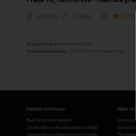
30.04.2021
15 236 Kč
Provedené práce:
malířské práce
Vyjádření zákazníka:
Zhotovitel vůbec nenastoupil.
Důležité informace
Naše slu
Naše firmy a řemeslníci
Servis pr
Zpracování a ochrana osobních údajů
Zprostře
Zásady pro používání souborů cookie
Zprostře