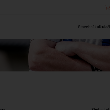
Stavební kalkulač
ce
Zhotovitel