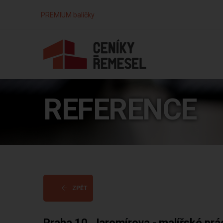
PREMIUM balíčky
REFERENCE
ZPĚT
Praha 10, Jaromírova - malířské prá