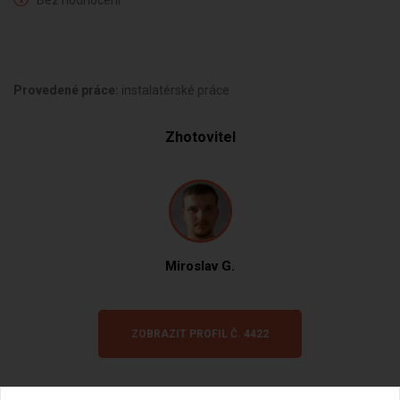
Bez hodnocení
Provedené práce:
instalatérské práce
Zhotovitel
Miroslav G.
ZOBRAZIT PROFIL Č. 4422