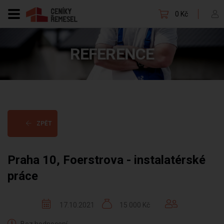
0 Kč
REFERENCE
ZPĚT
Praha 10, Foerstrova - instalatérské
práce
17.10.2021
15 000 Kč