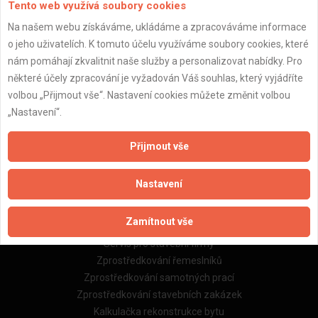
Tento web využívá soubory cookies
Na našem webu získáváme, ukládáme a zpracováváme informace
o jeho uživatelích. K tomuto účelu využíváme soubory cookies, které
Důležité informace
nám pomáhají zkvalitnit naše služby a personalizovat nabídky. Pro
některé účely zpracování je vyžadován Váš souhlas, který vyjádříte
Naše firmy a řemeslníci
volbou „Přijmout vše“. Nastavení cookies můžete změnit volbou
Zpracování a ochrana osobních údajů
„Nastavení“.
Zásady pro používání souborů cookie
Obchodní podmínky (zprostředkování)
Obchodní podmínky (rozpočtování)
Přijmout vše
Reference
Naše excelové tabulky online
Nastavení
Naše služby
Zamítnout vše
Servis pro stavební firmy
Zprostředkování řemeslníků
Zprostředkování samotných prací
Zprostředkování stavebních zakázek
Kalkulačka rekonstrukce bytu