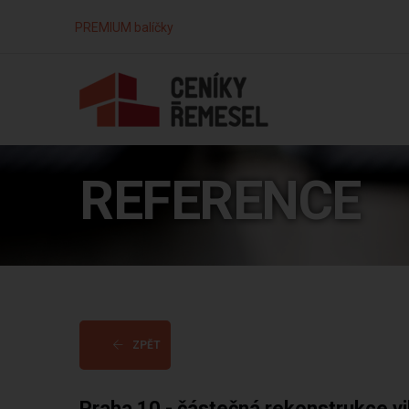
PREMIUM balíčky
REFERENCE
ZPĚT
Praha 10 - částečná rekonstrukce vi