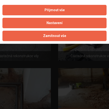
Přijmout vše
Nastavení
Zamítnout vše
ástečná rekonstrukce vily
Částečná rekonstrukce vi