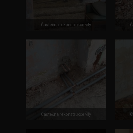
Částečná rekonstrukce vily
Č
Částečná rekonstrukce vily
Č