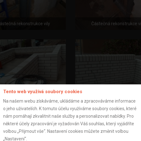
ástečná rekonstrukce vily
Částečná rekonstrukce vi
Tento web využívá soubory cookies
Na našem webu získáváme, ukládáme a zpracováváme informace
o jeho uživatelích. K tomuto účelu využíváme soubory cookies, které
nám pomáhají zkvalitnit naše služby a personalizovat nabídky. Pro
ástečná rekonstrukce vily
Částečná rekonstrukce vi
některé účely zpracování je vyžadován Váš souhlas, který vyjádříte
volbou „Přijmout vše“. Nastavení cookies můžete změnit volbou
„Nastavení“.