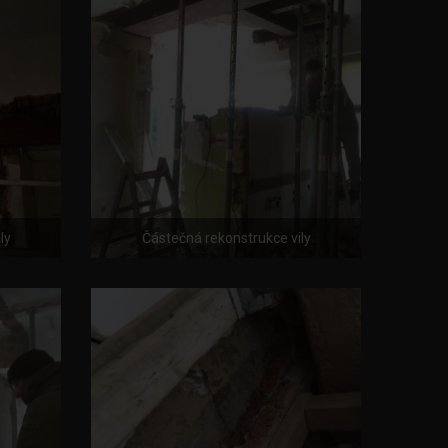
ly
Částečná rekonstrukce vily