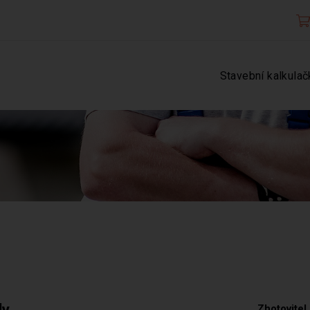
Stavební kalkulač
ly
Zhotovitel