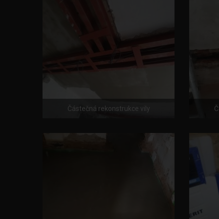
Částečná rekonstrukce vily
Č