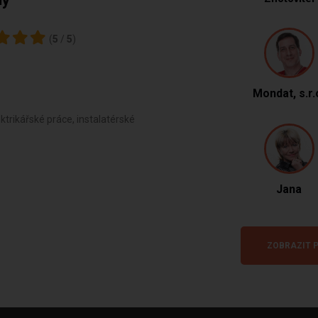
(
5
/
5
)
Mondat, s.r.
ktrikářské práce, instalatérské
Jana
ZOBRAZIT P