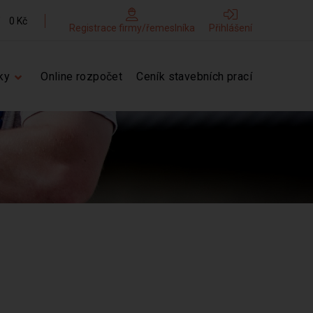
0 Kč
Registrace firmy/řemeslníka
Přihlášení
ky
Online rozpočet
Ceník stavebních prací