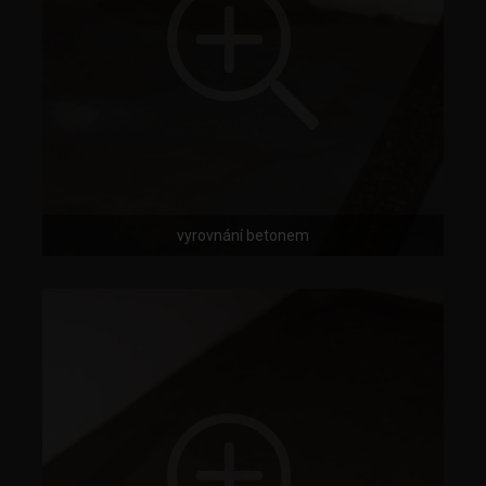
vyrovnání betonem