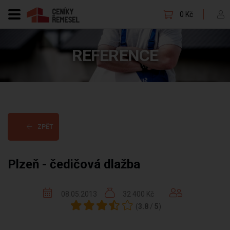
0 Kč
REFERENCE
ZPĚT
Plzeň - čedičová dlažba
08.05.2013
32 400 Kč
(
3.8
/
5
)