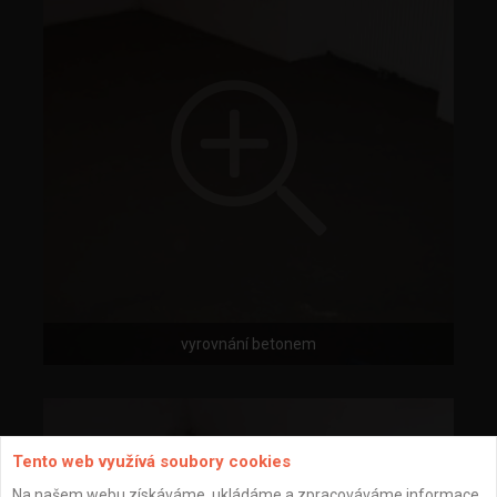
vyrovnání betonem
Tento web využívá soubory cookies
Na našem webu získáváme, ukládáme a zpracováváme informace