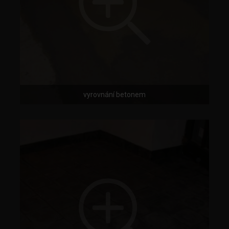
vyrovnání betonem