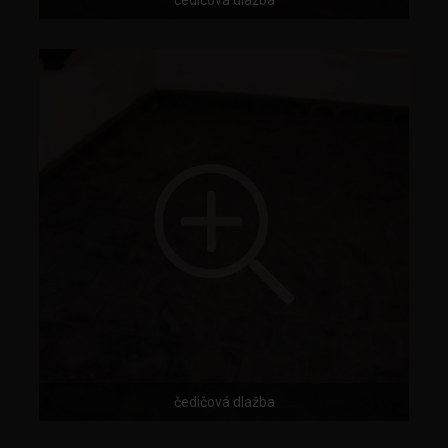
čedičová dlažba
čedičová dlažba