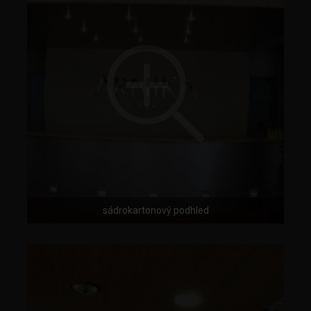
sádrokartonový podhled