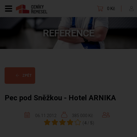
0 Kč
REFERENCE
ZPĚT
Pec pod Sněžkou - Hotel ARNIKA
06.11.2012
385 000 Kč
(
4
/
5
)