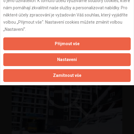
o jeho uživatelích. K tomuto účelu využíváme soubory cookies, které
nám pomáhají zkvalitnit naše služby a personalizovat nabídky. Pro
některé účely zpracování je vyžadován Váš souhlas, který vyjádříte
volbou „Přijmout vše“. Nastavení cookies můžete změnit volbou
obklady wc
„Nastavení“.
Přijmout vše
Nastavení
Zamítnout vše