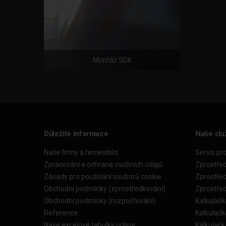
Montáž SDK
Důležité informace
Naše slu
Naše firmy a řemeslníci
Servis pr
Zpracování a ochrana osobních údajů
Zprostře
Zásady pro používání souborů cookie
Zprostře
Obchodní podmínky (zprostředkování)
Zprostře
Obchodní podmínky (rozpočtování)
Kalkulačk
Reference
Kalkulač
Naše excelové tabulky online
Kalkulač