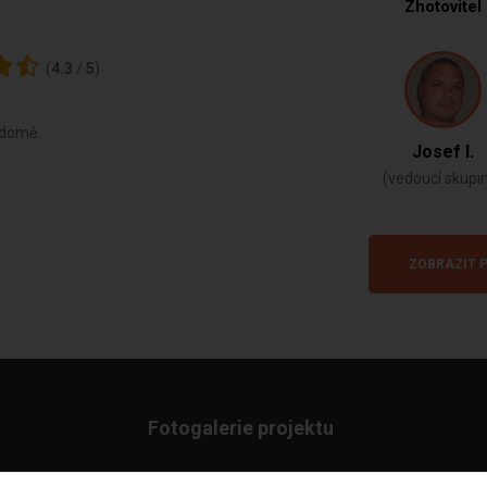
Zhotovitel
(
4.3
/
5
)
 domě.
Josef I.
(vedoucí skupi
ZOBRAZIT P
Fotogalerie projektu