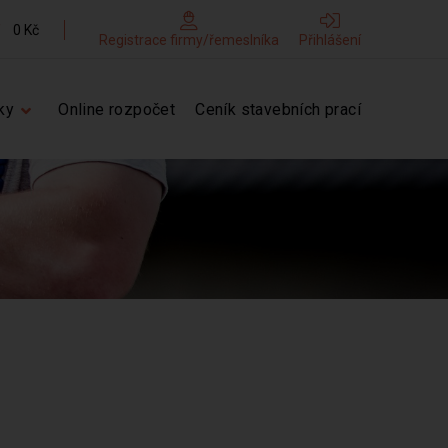
0 Kč
Registrace firmy/řemeslníka
Přihlášení
ky
Online rozpočet
Ceník stavebních prací