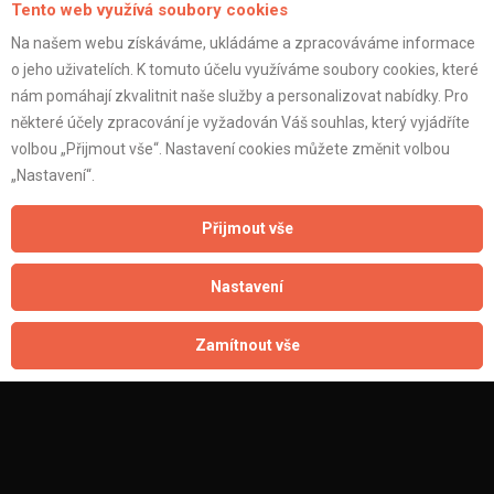
Tento web využívá soubory cookies
Na našem webu získáváme, ukládáme a zpracováváme informace
o jeho uživatelích. K tomuto účelu využíváme soubory cookies, které
nám pomáhají zkvalitnit naše služby a personalizovat nabídky. Pro
některé účely zpracování je vyžadován Váš souhlas, který vyjádříte
volbou „Přijmout vše“. Nastavení cookies můžete změnit volbou
„Nastavení“.
Přijmout vše
Nastavení
Montáž SDK
Montáž SDK
Zamítnout vše