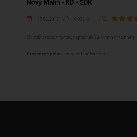
Nový Malín - RD - SDK
15.06.2013
9 000 Kč
Montáž sádrokartonových podhledů a šikmin v rodinném
Provedené práce:
sádrokartonářské práce