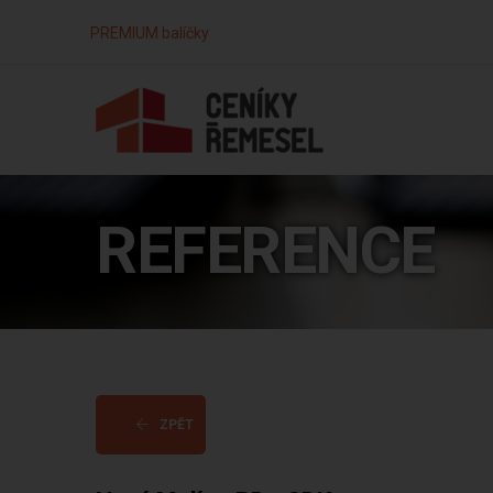
PREMIUM balíčky
REFERENCE
ZPĚT