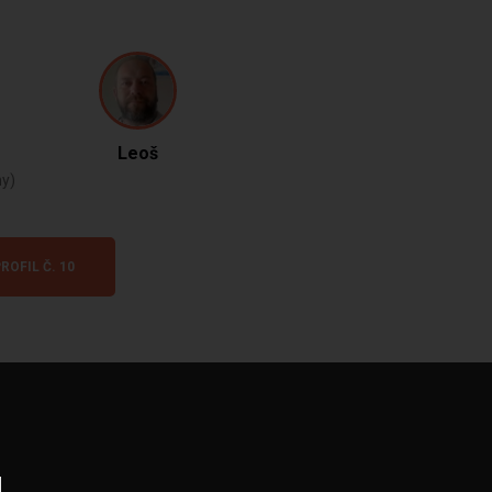
Leoš
ny)
ROFIL Č. 10