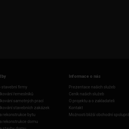
žby
Informace o nás
o stavební firmy
Prezentace našich služeb
dkování řemeslníků
Ceník našich služeb
dkování samotných prací
O projektu a o zakladateli
dkování stavebních zakázek
Kontakt
a rekonstrukce bytu
Možnosti bližší obchodní spolupr
ka rekonstrukce domu
ka stavby domu