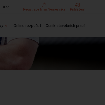
0 Kč
Registrace firmy/řemeslníka
Přihlášení
ky
Online rozpočet
Ceník stavebních prací