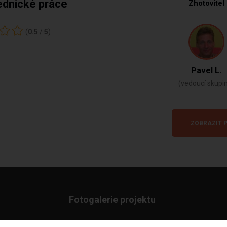
ednické práce
Zhotovitel
(
0.5
/
5
)
Pavel L.
(vedoucí skupi
ZOBRAZIT P
Fotogalerie projektu