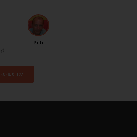
Petr
ny)
ROFIL Č. 137