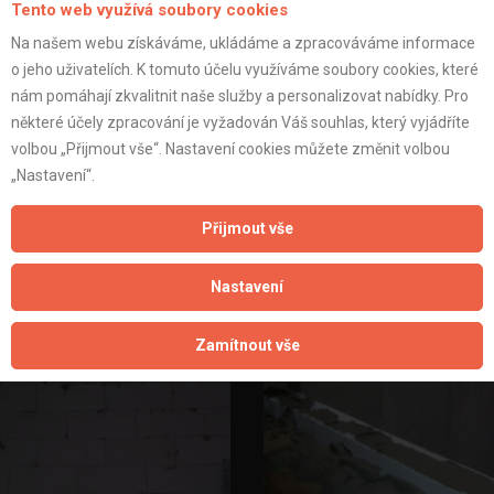
Tento web využívá soubory cookies
Na našem webu získáváme, ukládáme a zpracováváme informace
o jeho uživatelích. K tomuto účelu využíváme soubory cookies, které
nám pomáhají zkvalitnit naše služby a personalizovat nabídky. Pro
některé účely zpracování je vyžadován Váš souhlas, který vyjádříte
volbou „Přijmout vše“. Nastavení cookies můžete změnit volbou
„Nastavení“.
Přijmout vše
Nastavení
Zamítnout vše