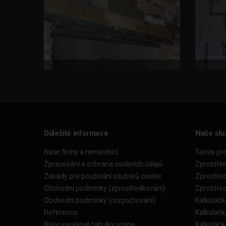
Důležité informace
Naše slu
Naše firmy a řemeslníci
Servis pr
Zpracování a ochrana osobních údajů
Zprostře
Zásady pro používání souborů cookie
Zprostře
Obchodní podmínky (zprostředkování)
Zprostře
Obchodní podmínky (rozpočtování)
Kalkulačk
Reference
Kalkulač
Naše excelové tabulky online
Kalkulač