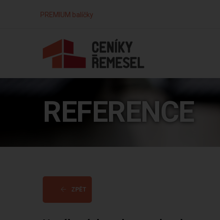
PREMIUM balíčky
REFERENCE
ZPĚT