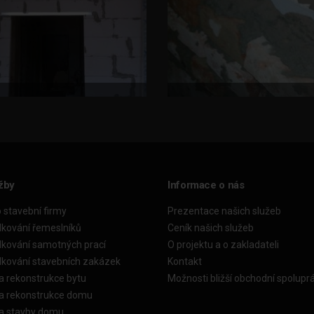
žby
Informace o nás
o stavební firmy
Prezentace našich služeb
dkování řemeslníků
Ceník našich služeb
dkování samotných prací
O projektu a o zakladateli
dkování stavebních zakázek
Kontakt
a rekonstrukce bytu
Možnosti bližší obchodní spolupr
ka rekonstrukce domu
ka stavby domu