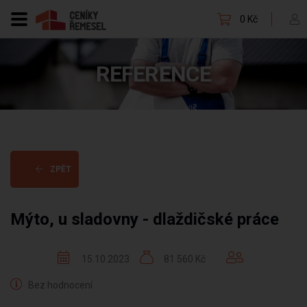
0 Kč
REFERENCE
ZPĚT
Mýto, u sladovny - dlaždičské práce
15.10.2023
81 560 Kč
Bez hodnocení