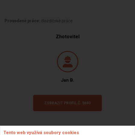
Provedené práce:
dlaždičské práce
Zhotovitel
Jan B.
ZOBRAZIT PROFIL Č. 5693
Tento web využívá soubory cookies