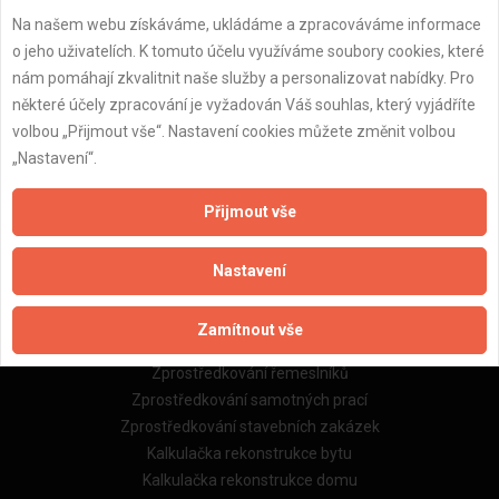
Na našem webu získáváme, ukládáme a zpracováváme informace
Důležité informace
o jeho uživatelích. K tomuto účelu využíváme soubory cookies, které
nám pomáhají zkvalitnit naše služby a personalizovat nabídky. Pro
Naše firmy a řemeslníci
některé účely zpracování je vyžadován Váš souhlas, který vyjádříte
Zpracování a ochrana osobních údajů
volbou „Přijmout vše“. Nastavení cookies můžete změnit volbou
Zásady pro používání souborů cookie
„Nastavení“.
Obchodní podmínky (zprostředkování)
Obchodní podmínky (rozpočtování)
Přijmout vše
Reference
Naše excelové tabulky online
Nastavení
Naše služby
Zamítnout vše
Servis pro stavební firmy
Zprostředkování řemeslníků
Zprostředkování samotných prací
Zprostředkování stavebních zakázek
Kalkulačka rekonstrukce bytu
Kalkulačka rekonstrukce domu