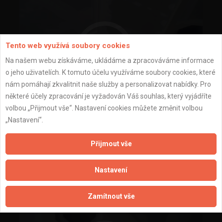
Tento web využívá soubory cookies
Na našem webu získáváme, ukládáme a zpracováváme informace
o jeho uživatelích. K tomuto účelu využíváme soubory cookies, které
nám pomáhají zkvalitnit naše služby a personalizovat nabídky. Pro
některé účely zpracování je vyžadován Váš souhlas, který vyjádříte
volbou „Přijmout vše“. Nastavení cookies můžete změnit volbou
„Nastavení“.
Přijmout vše
Nastavení
Zamítnout vše