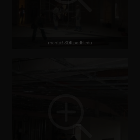
montáž SDK podhledu