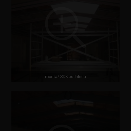
montáž SDK podhledu