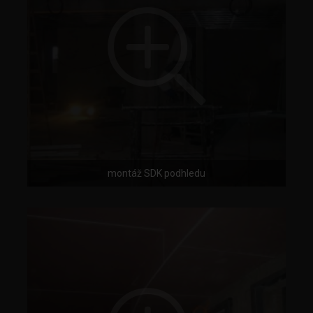
montáž SDK podhledu