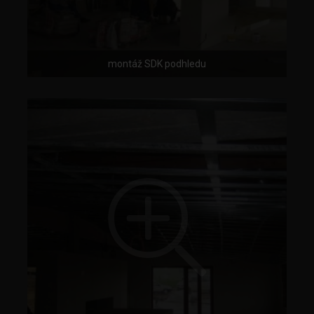
montáž SDK podhledu