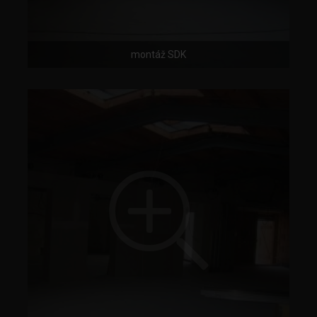
montáž SDK