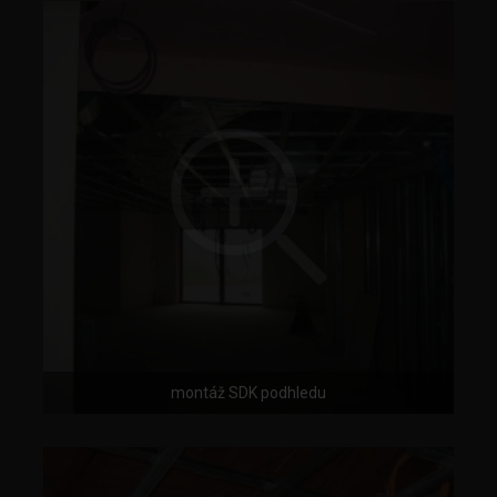
montáž SDK podhledu