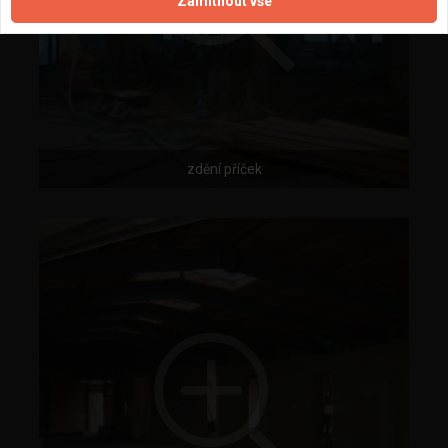
Zamítnout vše
zdění příček