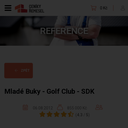
0 Kč
REFERENCE
ZPĚT
Mladé Buky - Golf Club - SDK
06.08.2012
855 000 Kč
(
4.3
/
5
)