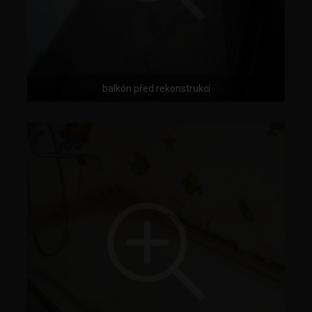
balkón před rekonstrukcí