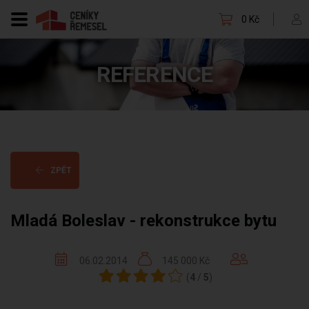
0 Kč
REFERENCE
ZPĚT
Mladá Boleslav - rekonstrukce bytu
06.02.2014
145 000 Kč
(
4
/
5
)