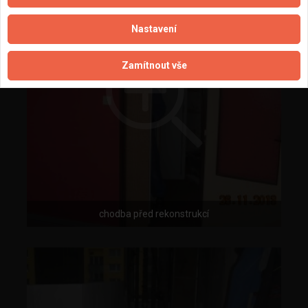
Nastavení
Zamítnout vše
chodba před rekonstrukcí