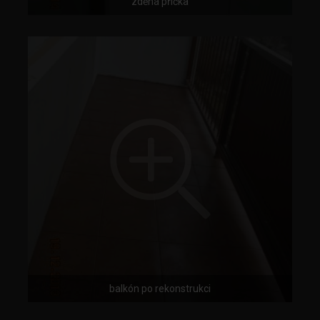
zděná příčka
balkón po rekonstrukci