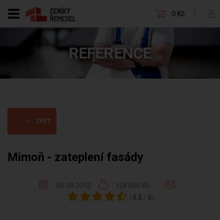
0 Kč
REFERENCE
ZPĚT
Mimoň - zateplení fasády
05.08.2012
128 000 Kč
(
4.5
/
5
)