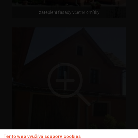
zateplení fasády včetně omítky
Tento web využívá soubory cookies
zateplení fasády včetně omítky