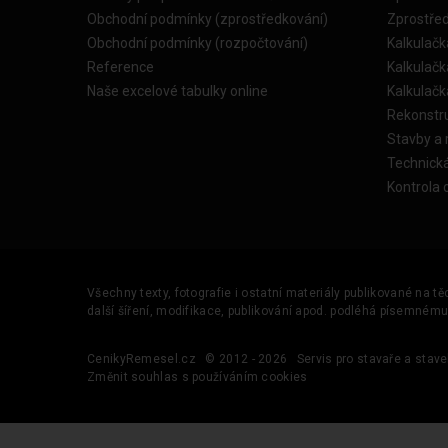
Obchodní podmínky (zprostředkování)
Zprostře
Obchodní podmínky (rozpočtování)
Kalkulačk
Reference
Kalkulač
Naše excelové tabulky online
Kalkulač
Rekonstr
Stavby a
Technick
Kontrola 
Všechny texty, fotografie i ostatní materiály publikované na t
další šíření, modifikace, publikování apod. podléhá písemném
CenikyRemesel.cz
© 2012 - 2026
Servis pro stavaře a stave
Změnit souhlas s používáním cookies