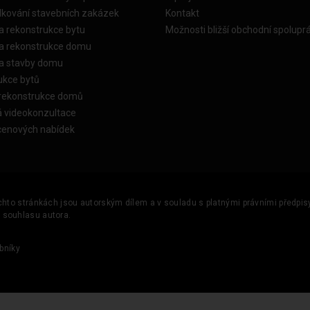
dkování stavebních zakázek
Kontakt
a rekonstrukce bytu
Možnosti bližší obchodní spolupr
ka rekonstrukce domu
ka stavby domu
ukce bytů
 rekonstrukce domů
á videokonzultace
cenových nabídek
ěchto stránkách jsou autorským dílem a v souladu s platnými právními předpisy 
u souhlasu autora.
bníky