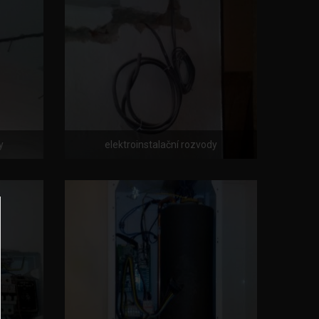
y
elektroinstalační rozvody