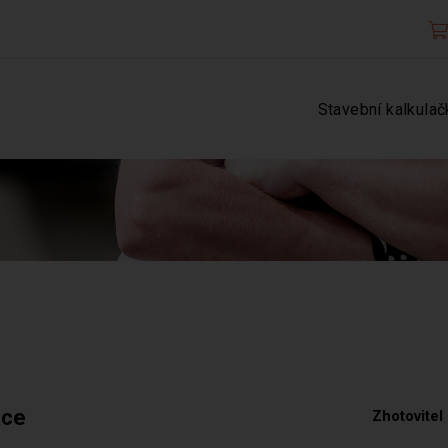
Stavební kalkulač
ace
Zhotovitel