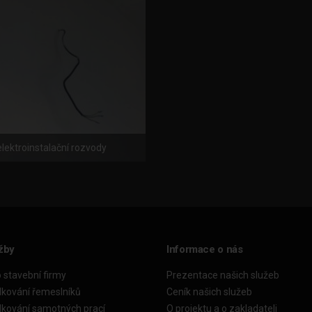
elektroinstalační rozvody
žby
Informace o nás
o stavební firmy
Prezentace našich služeb
dkování řemeslníků
Ceník našich služeb
dkování samotných prací
O projektu a o zakladateli