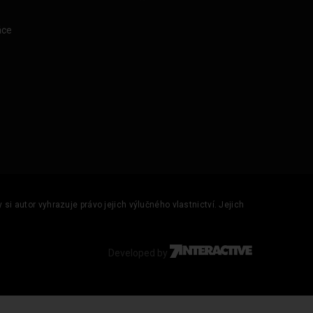
áce
si autor vyhrazuje právo jejich výlučného vlastnictví. Jejich
Developed by