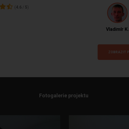
(
4.6
/
5
)
Vladimír K.
ZOBRAZIT P
Fotogalerie projektu