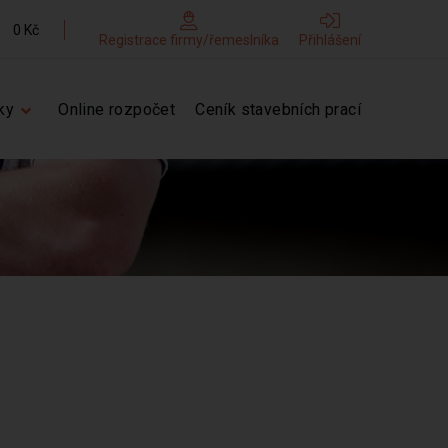
0 Kč
Registrace firmy/řemeslníka
Přihlášení
ky
Online rozpočet
Ceník stavebních prací