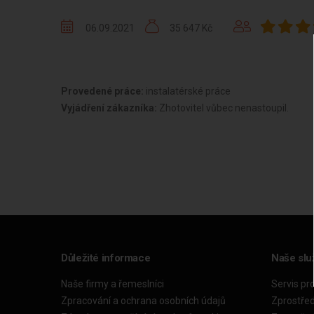
06.09.2021
35 647 Kč
Provedené práce:
instalatérské práce
Vyjádření zákazníka:
Zhotovitel vůbec nenastoupil.
Důležité informace
Naše slu
Naše firmy a řemeslníci
Servis pr
Zpracování a ochrana osobních údajů
Zprostře