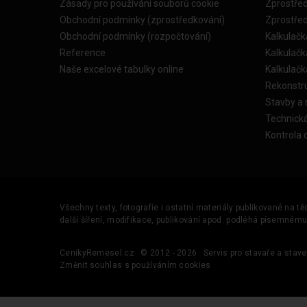
Zásady pro používání souborů cookie
Zprostře
Obchodní podmínky (zprostředkování)
Zprostře
Obchodní podmínky (rozpočtování)
Kalkulačk
Reference
Kalkulač
Naše excelové tabulky online
Kalkulač
Rekonstr
Stavby a
Technick
Kontrola 
Všechny texty, fotografie i ostatní materiály publikované na t
další šíření, modifikace, publikování apod. podléhá písemném
CenikyRemesel.cz
© 2012 - 2026
Servis pro stavaře a stave
Změnit souhlas s používáním cookies