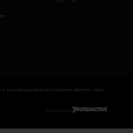
áce
si autor vyhrazuje právo jejich výlučného vlastnictví. Jejich
Developed by