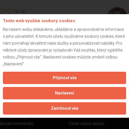
(
3
/
5
)
Tento web využívá soubory cookies
Na našem webu získáváme, ukládáme a zpracováváme informace
Jan J.
o jeho uživatelích. K tomuto účelu využíváme soubory cookies, které
Vedoucí skupi
nám pomáhají zkvalitnit naše služby a personalizovat nabídky. Pro
některé účely zpracování je vyžadován Váš souhlas, který vyjádříte
volbou „Přijmout vše“. Nastavení cookies můžete změnit volbou
ZOBRAZIT P
„Nastavení“.
Přijmout vše
Nastavení
žby
Informace o nás
Zamítnout vše
o stavební firmy
Prezentace našich služeb
dkování řemeslníků
Ceník našich služeb