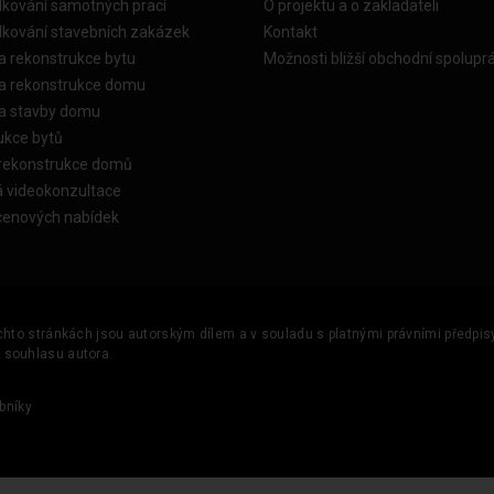
dkování samotných prací
O projektu a o zakladateli
dkování stavebních zakázek
Kontakt
a rekonstrukce bytu
Možnosti bližší obchodní spolupr
ka rekonstrukce domu
ka stavby domu
ukce bytů
 rekonstrukce domů
á videokonzultace
cenových nabídek
ěchto stránkách jsou autorským dílem a v souladu s platnými právními předpisy 
u souhlasu autora.
bníky