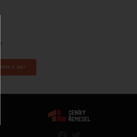
ny
ROFIL Č. 3667