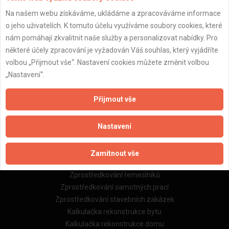
Na našem webu získáváme, ukládáme a zpracováváme informace
Důležité informace
o jeho uživatelích. K tomuto účelu využíváme soubory cookies, které
nám pomáhají zkvalitnit naše služby a personalizovat nabídky. Pro
Naše firmy a řemeslníci
některé účely zpracování je vyžadován Váš souhlas, který vyjádříte
Zpracování a ochrana osobních údajů
volbou „Přijmout vše“. Nastavení cookies můžete změnit volbou
Zásady pro používání souborů cookie
„Nastavení“.
Obchodní podmínky (zprostředkování)
Obchodní podmínky (rozpočtování)
Přijmout vše
Reference
Naše excelové tabulky online
Nastavení
Naše služby
Zamítnout vše
Servis pro stavební firmy
Zprostředkování řemeslníků
Zprostředkování samotných prací
Zprostředkování stavebních zakázek
Kalkulačka rekonstrukce bytu
Kalkulačka rekonstrukce domu