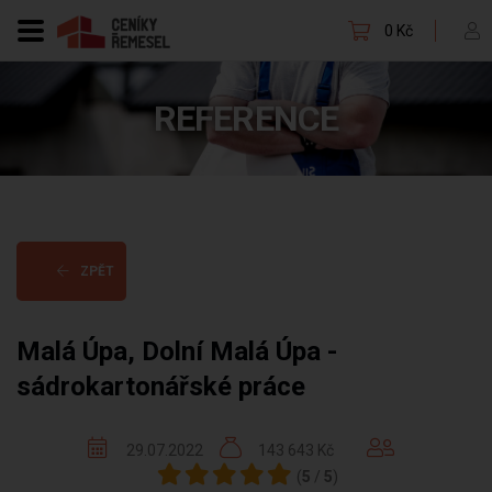
0 Kč
REFERENCE
ZPĚT
Malá Úpa, Dolní Malá Úpa -
sádrokartonářské práce
29.07.2022
143 643 Kč
(
5
/
5
)