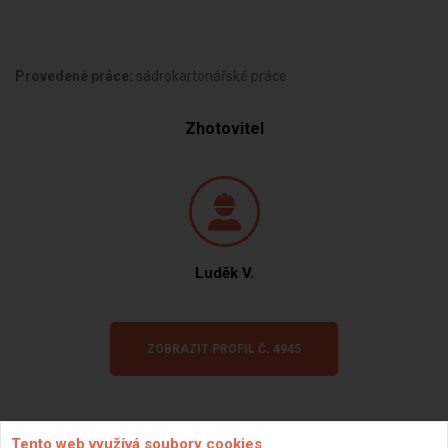
Provedené práce:
sádrokartonářské práce
Zhotovitel
Luděk V.
ZOBRAZIT PROFIL Č. 4945
Tento web využívá soubory cookies