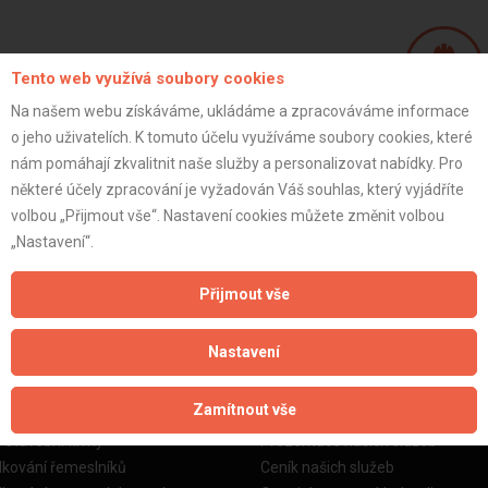
(
1
/
5
)
Tento web využívá soubory cookies
Na našem webu získáváme, ukládáme a zpracováváme informace
Micha
o jeho uživatelích. K tomuto účelu využíváme soubory cookies, které
STATUTARNI_Z
nám pomáhají zkvalitnit naše služby a personalizovat nabídky. Pro
některé účely zpracování je vyžadován Váš souhlas, který vyjádříte
volbou „Přijmout vše“. Nastavení cookies můžete změnit volbou
ZOBRAZIT P
„Nastavení“.
Přijmout vše
Nastavení
žby
Informace o nás
Zamítnout vše
o stavební firmy
Prezentace našich služeb
dkování řemeslníků
Ceník našich služeb