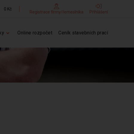
0 Kč
Registrace firmy/řemeslníka
Přihlášení
ky
Online rozpočet
Ceník stavebních prací