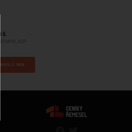
l Š.
ASTUPCE_RZP
ROFIL Č. 3838