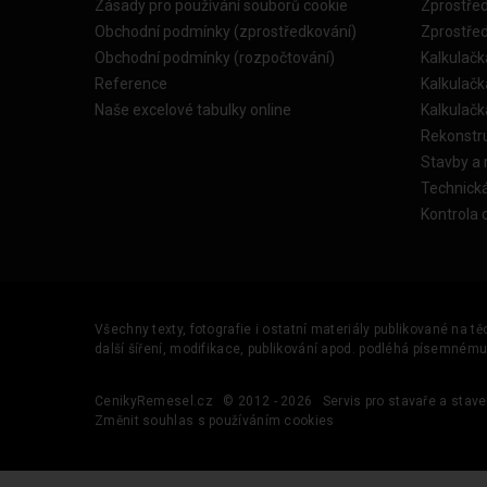
Zásady pro používání souborů cookie
Zprostře
Obchodní podmínky (zprostředkování)
Zprostře
Obchodní podmínky (rozpočtování)
Kalkulačk
Reference
Kalkulač
Naše excelové tabulky online
Kalkulač
Rekonstr
Stavby a
Technick
Kontrola 
Všechny texty, fotografie i ostatní materiály publikované na t
další šíření, modifikace, publikování apod. podléhá písemném
CenikyRemesel.cz
© 2012 - 2026
Servis pro stavaře a stave
Změnit souhlas s používáním cookies