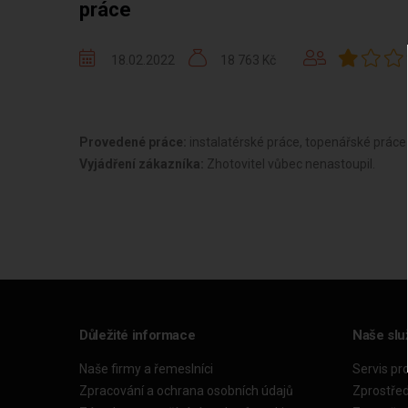
práce
18.02.2022
18 763 Kč
Provedené práce:
instalatérské práce, topenářské práce
Vyjádření zákazníka:
Zhotovitel vůbec nenastoupil.
Důležité informace
Naše slu
Naše firmy a řemeslníci
Servis pr
Zpracování a ochrana osobních údajů
Zprostře