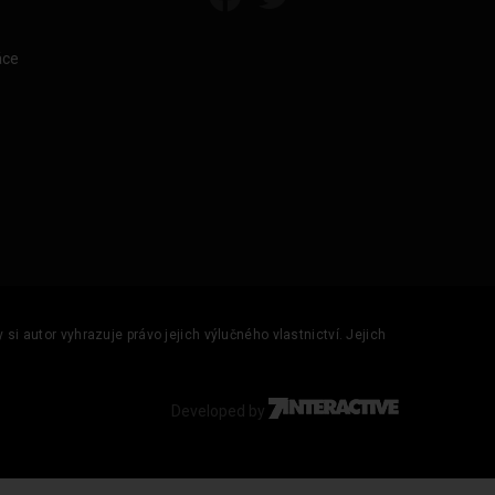
áce
si autor vyhrazuje právo jejich výlučného vlastnictví. Jejich
Developed by