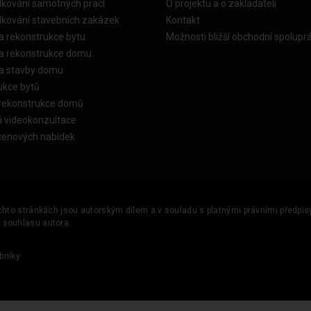
dkování samotných prací
O projektu a o zakladateli
dkování stavebních zakázek
Kontakt
a rekonstrukce bytu
Možnosti bližší obchodní spolupr
ka rekonstrukce domu
ka stavby domu
ukce bytů
 rekonstrukce domů
á videokonzultace
cenových nabídek
ěchto stránkách jsou autorským dílem a v souladu s platnými právními předpisy 
u souhlasu autora.
bníky