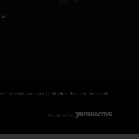
áce
si autor vyhrazuje právo jejich výlučného vlastnictví. Jejich
Developed by