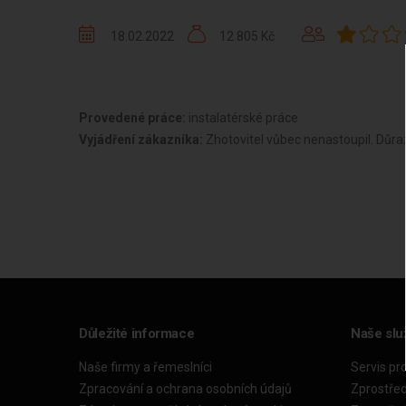
18.02.2022
12 805 Kč
Provedené práce:
instalatérské práce
Vyjádření zákazníka:
Zhotovitel vůbec nenastoupil. Důr
Důležité informace
Naše slu
Naše firmy a řemeslníci
Servis pr
Zpracování a ochrana osobních údajů
Zprostře