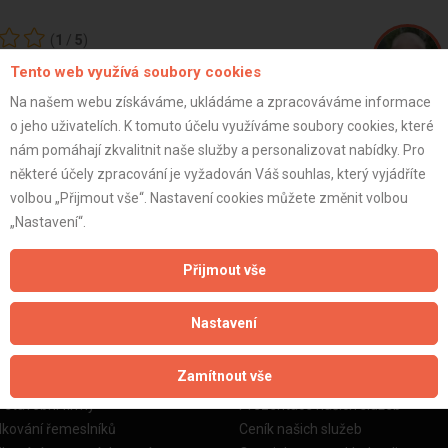
(
1
/
5
)
Tento web využívá soubory cookies
Na našem webu získáváme, ukládáme a zpracováváme informace
Oskar G.
o jeho uživatelích. K tomuto účelu využíváme soubory cookies, které
Jednatel
nám pomáhají zkvalitnit naše služby a personalizovat nabídky. Pro
azně nedoporučujeme.
některé účely zpracování je vyžadován Váš souhlas, který vyjádříte
volbou „Přijmout vše“. Nastavení cookies můžete změnit volbou
ZOBRAZIT P
„Nastavení“.
Přijmout vše
Nastavení
žby
Informace o nás
Zamítnout vše
o stavební firmy
Prezentace našich služeb
dkování řemeslníků
Ceník našich služeb