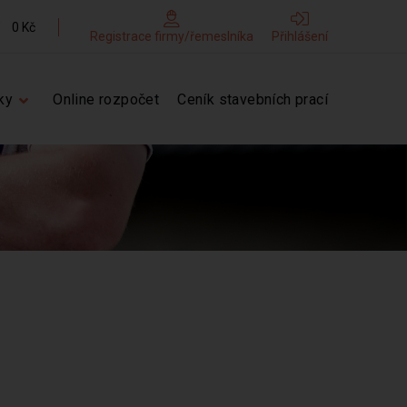
0 Kč
Registrace firmy/řemeslníka
Přihlášení
ky
Online rozpočet
Ceník stavebních prací