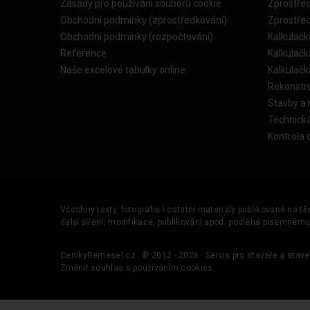
Zásady pro používání souborů cookie
Zprostře
Obchodní podmínky (zprostředkování)
Zprostře
Obchodní podmínky (rozpočtování)
Kalkulačk
Reference
Kalkulač
Naše excelové tabulky online
Kalkulač
Rekonstr
Stavby a
Technick
Kontrola 
Všechny texty, fotografie i ostatní materiály publikované na t
další šíření, modifikace, publikování apod. podléhá písemném
CenikyRemesel.cz
© 2012 - 2026
Servis pro stavaře a stave
Změnit souhlas s používáním cookies