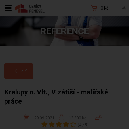
0 Kč
REFERENCE
ZPĚT
Kralupy n. Vlt., V zátiší - malířské
práce
29.09.2021
13 300 Kč
(
4
/
5
)