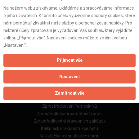
Na našem webu získáváme, ukládáme a zpracováváme informace
Důležité informace
o jeho uživatelích. K tomuto účelu využíváme soubory cookies, které
nám pomáhají zkvalitnit naše služby a personalizovat nabídky. Pro
Naše firmy a řemeslníci
některé účely zpracování je vyžadován Váš souhlas, který vyjádříte
Zpracování a ochrana osobních údajů
volbou „Přijmout vše“. Nastavení cookies můžete změnit volbou
Zásady pro používání souborů cookie
„Nastavení“.
Obchodní podmínky (zprostředkování)
Obchodní podmínky (rozpočtování)
Přijmout vše
Reference
Naše excelové tabulky online
Nastavení
Naše služby
Zamítnout vše
Servis pro stavební firmy
Zprostředkování řemeslníků
Zprostředkování samotných prací
Zprostředkování stavebních zakázek
Kalkulačka rekonstrukce bytu
Kalkulačka rekonstrukce domu