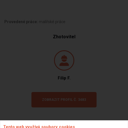
Provedené práce:
malířské práce
Zhotovitel
Filip F.
ZOBRAZIT PROFIL Č. 3483
Tento web využívá soubory cookies