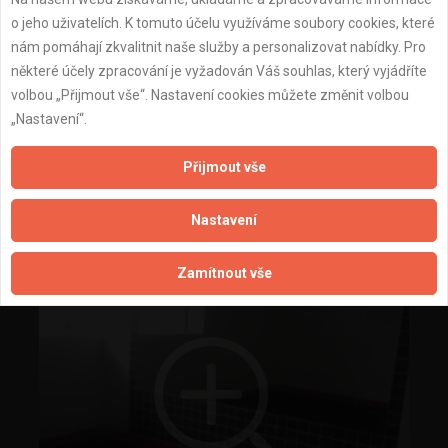
o jeho uživatelích. K tomuto účelu využíváme soubory cookies, které
nám pomáhají zkvalitnit naše služby a personalizovat nabídky. Pro
některé účely zpracování je vyžadován Váš souhlas, který vyjádříte
volbou „Přijmout vše“. Nastavení cookies můžete změnit volbou
„Nastavení“.
Přijmout vše
rekonstrukce koupelen a wc
Nastavení
Zamítnout vše