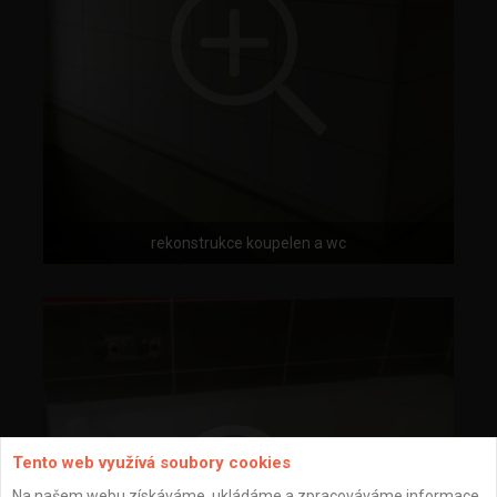
rekonstrukce koupelen a wc
Tento web využívá soubory cookies
Na našem webu získáváme, ukládáme a zpracováváme informace