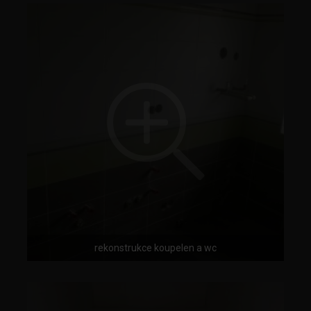
rekonstrukce koupelen a wc